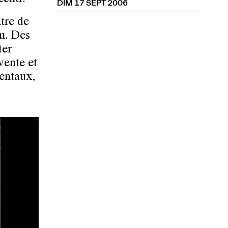
DIM 17 SEPT 2006
tre de
lm. Des
ter
vente et
entaux,