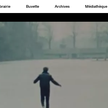
brairie
Buvette
Archives
Médiathèque