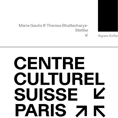
Marie Gaulis & Therese Bhattacharya-
Stettler
Signers Koffer 