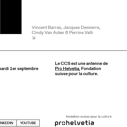
Vincent Barras, Jacques Demierre,
Cindy Van Acker & Perrine Valli
Le CCS est une antenne de
 mardi 1er septembre
Pro Helvetia
, Fondation
suisse pour la culture.
INKEDIN
YOUTUBE