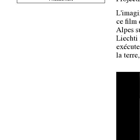
L'imag
ce film
Alpes s
Liechti
exécute
la terre,