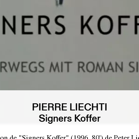
PIERRE LIECHTI
Signers Koffer
ion de "Signers Koffer" (1996, 80') de Peter Li