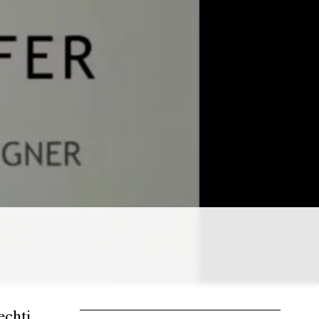
echti.