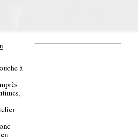
En
rouche à
auprès
intimes,
elier
donc
 en