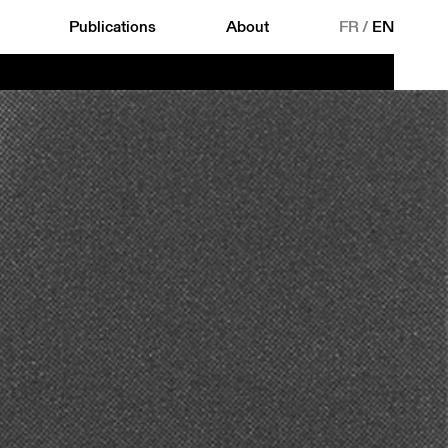
Publications
About
FR
/
EN