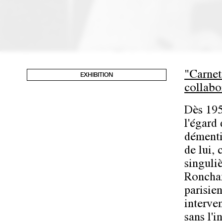
"Carnet
EXHIBITION
collabo
Dès 195
l'égard 
démenti
de lui, 
singuliè
Roncham
parisie
interve
sans l'