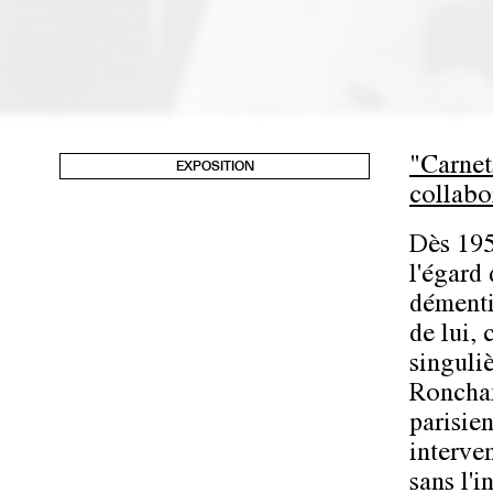
"Carnet
EXPOSITION
collabo
Dès 195
l'égard 
démenti
de lui, 
singuliè
Roncham
parisie
interve
sans l'