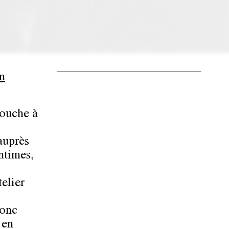
En
rouche à
auprès
intimes,
elier
donc
 en