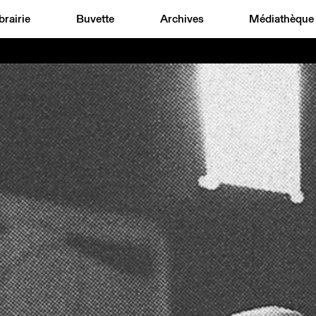
brairie
Buvette
Archives
Médiathèque