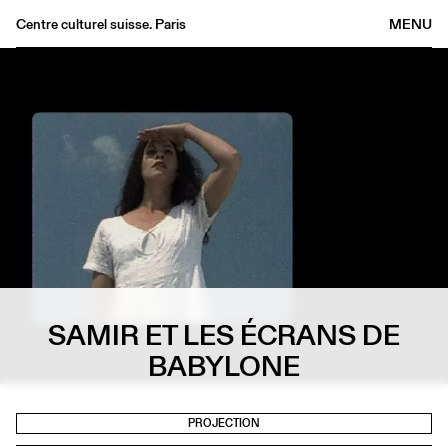
Centre culturel suisse. Paris
MENU
Agenda
Bookshop
Buvette
Archives
Medias
Publications
About
FR
/
EN
SAMIR ET LES ÉCRANS DE
BABYLONE
PROJECTION