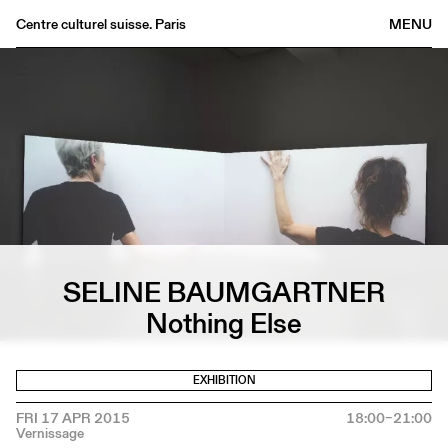
Centre culturel suisse. Paris
MENU
Agenda
Bookshop
Buvette
Archives
Medias
Publications
About
SELINE BAUMGARTNER
FR
/
EN
Nothing Else
EXHIBITION
FRI 17 APR 2015
18:00–21:00