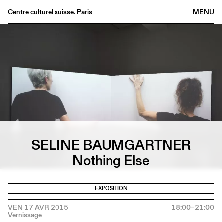
Centre culturel suisse. Paris
MENU
Agenda
Librairie
Buvette
Archives
Médiathèque
Éditions
Informations
SELINE BAUMGARTNER
FR
/
EN
Nothing Else
EXPOSITION
VEN 17 AVR 2015
18:00–21:00