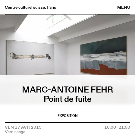
Centre culturel suisse. Paris
MENU
Agenda
Librairie
Buvette
Archives
Médiathèque
Éditions
Informations
MARC-ANTOINE FEHR
FR
/
EN
Point de fuite
EXPOSITION
VEN 17 AVR 2015
18:00–21:00