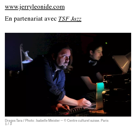
www.jerryleonide.com
En partenariat avec
TSF Jazz
Dragos Tara / Photo : Isabelle Meister — © Centre culturel suisse. Paris
1
/ 3