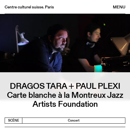
Centre culturel suisse. Paris
MENU
Agenda
Librairie
Buvette
Archives
Médiathèque
Éditions
Informations
DRAGOS TARA + PAUL PLEXI
FR
/
EN
Carte blanche à la Montreux Jazz
Artists Foundation
SCÈNE
Concert