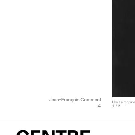
Jean-François Comment
Urs Leimgruber
1
/ 2