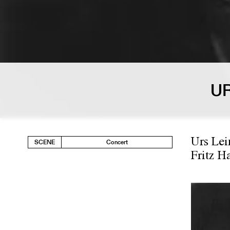
UR
Urs Lei
SCENE
Concert
Fritz Ha