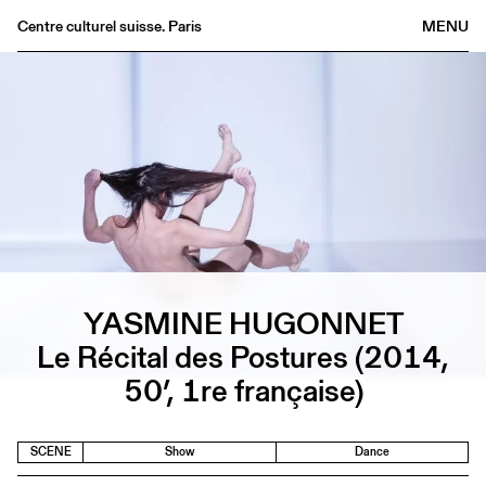
Centre culturel suisse. Paris
MENU
Agenda
Bookshop
Buvette
Archives
Medias
Publications
About
YASMINE HUGONNET
FR
/
EN
Le Récital des Postures (2014,
50’, 1re française)
SCENE
Show
Dance