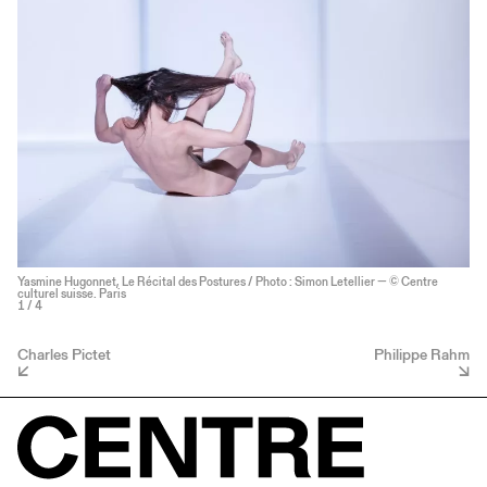
Yasmine Hugonnet, Le Récital des Postures / Photo : Simon Letellier — © Centre
culturel suisse. Paris
1
/ 4
Charles Pictet
Philippe Rahm