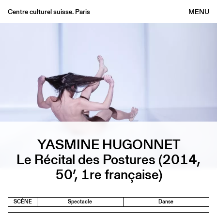
Centre culturel suisse. Paris
MENU
Agenda
Librairie
Buvette
Archives
Médiathèque
Éditions
Informations
YASMINE HUGONNET
FR
/
EN
Le Récital des Postures (2014,
50’, 1re française)
SCÈNE
Spectacle
Danse