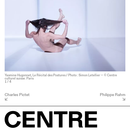
Yasmine Hugonnet, Le Récital des Postures / Photo : Simon Letellier — © Centre
culturel suisse. Paris
1
/ 4
Charles Pictet
Philippe Rahm