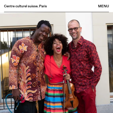
Centre culturel suisse. Paris
MENU
Agenda
Bookshop
Buvette
Archives
Medias
Publications
About
FR
/
EN