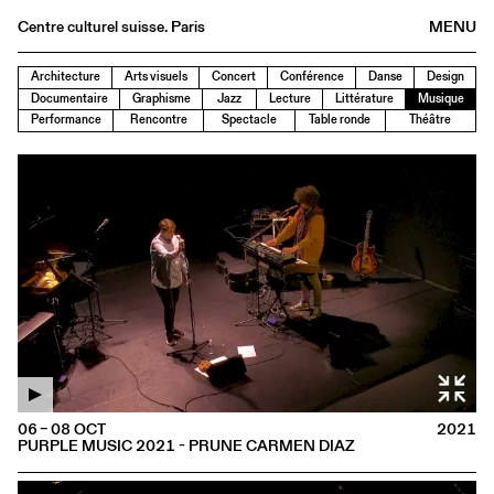
Centre culturel suisse. Paris
MENU
Agenda
Architecture
Arts visuels
Concert
Conférence
Danse
Design
Documentaire
Graphisme
Jazz
Lecture
Littérature
Musique
Bookshop
Performance
Rencontre
Spectacle
Table ronde
Théâtre
Buvette
Archives
Medias
Publications
About
FR
/
EN
06 – 08 OCT
2021
PURPLE MUSIC 2021 - PRUNE CARMEN DIAZ