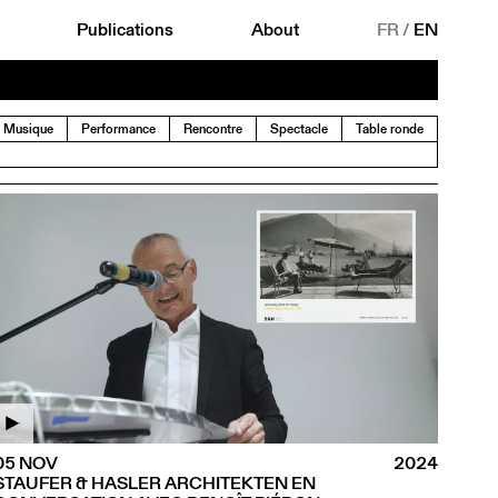
Publications
About
FR
/
EN
Musique
Performance
Rencontre
Spectacle
Table ronde
05 NOV
2024
STAUFER & HASLER ARCHITEKTEN EN