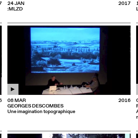
7
24 JAN
2017
:MLZD
6
08 MAR
2016
GEORGES DESCOMBES
Une imagination topographique