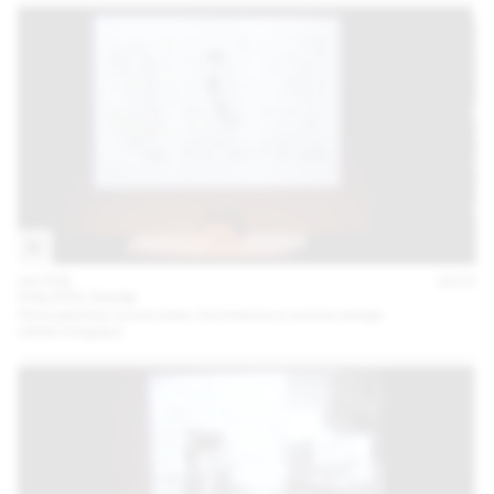
04 FEB
2015
PHILIPPE RAHM
Atmosphères construites, l’architecture comme design
météorologique