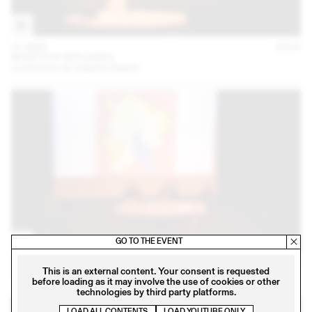
31 MAY
2018
BEARTH & DEPLAZES
conférence de Valentin Bearth
GO TO THE EVENT
27 FEB
2018
This is an external content. Your consent is requested
LOGEMENTS: EXPÉRIMENTATIONS ZURICHOISES
before loading as it may involve the use of cookies or other
technologies by third party platforms.
LOAD ALL CONTENTS
LOAD YOUTUBE ONLY