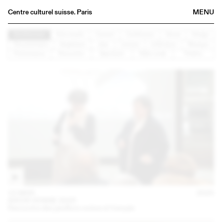
Centre culturel suisse. Paris
MENU
Agenda
Architecture
Arts visuels
Concert
Conférence
Danse
Design
Documentaire
Graphisme
Jazz
Lecture
Littérature
Musique
Bookshop
Performance
Rencontre
Spectacle
Table ronde
Théâtre
Buvette
Archives
Medias
Publications
About
FR
/
EN
15 MAR
2025
ARCHI VENISE 2025
Rencontre des pavillons suisse et français