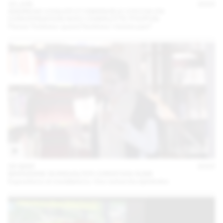
23 JUN
2023
ANDREAS VOGLER ET EMANUELE COCCIA EN
CONVERSATION AVEC CHARLOTTE POUPON
Penser l’intérieur quand l’extérieur n’existe pas?
06 MAR
2023
MARIANNE BURKHALTER CHRISTIAN SUMI
Expositions et installations. Une recherche éphémère