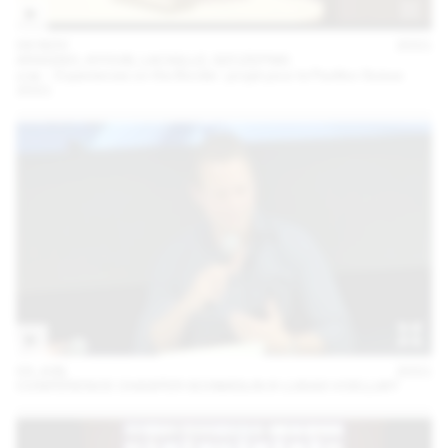
04 NOV
2021
ARAGNO, AYOUB, LACAILLE, SZCZEPSKI
oræ – Experiences on the Border : projet pour le Pavillon Suisse
2021
03 JUN
2021
CONFÉRENCE CHASPER SCHMIDLIN & LUKAS VOELLMY