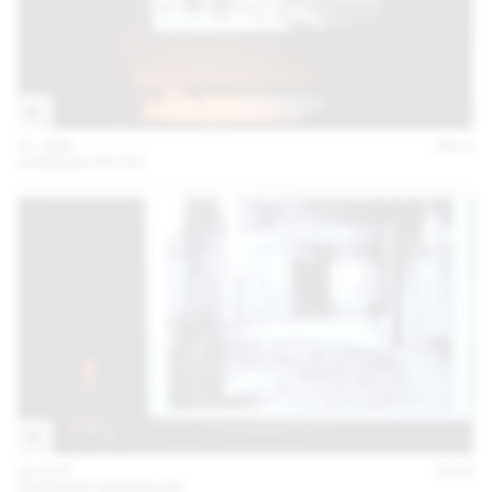
21 JAN
2015
CHARLES PICTET
02 OCT
2014
BUCHNER BRÜNDLER