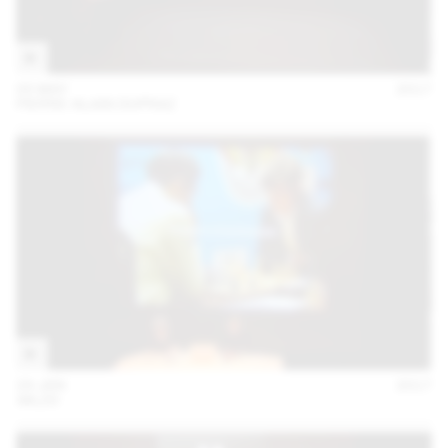
05 MAY
2017
PIERRE-ALAIN DUPRAZ
24 JAN
2017
:MLZD