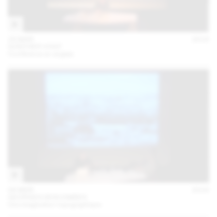
24 MAR
2016
GÜNTHER VOGT
Conférence en anglais
08 MAR
2016
GEORGES DESCOMBES
Une imagination topographique