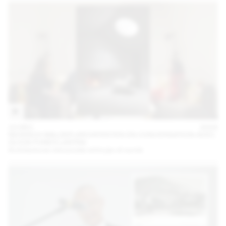
10 DEC
2024
NICKISCH WALDER ARCHITEKTEN EN CONVERSATION AVEC
OLIVIA FUNES LASTRA
Architectures minuscules entre jeu et survie