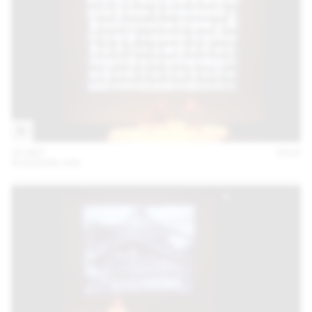
25 SEP
2018
SVIZZERA 240