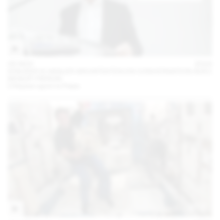
05 NOV
2024
STAUFER & HASLER ARCHITEKTEN EN CONVERSATION AVEC
BENOÎT PIÉRON
L’Hôpital rejoint le Palais