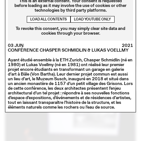
This is an external content. Your consent is requested
before loading as it may involve the use of cookies or other
technologies by third party platforms.
LOAD ALL CONTENTS
LOAD YOUTUBE ONLY
To revoke this consent, you may simply clear site data and
cookies through your browser.
03 JUN
2021
CONFÉRENCE CHASPER SCHMIDLIN & LUKAS VOELLMY
Ayant étudié ensemble à la ETH Zurich, Chasper Schmidlin (né en
1980) et Lukas Voellmy (né en 1981) ont réalisé leur premier
projet encore étudiants en transformant un garage en galerie
23 JAN
2018
d’art à Bâle (Von Bartha). Leur dernier projet commun est aussi
MADE IN
un lieu d’art, le Muzeum Susch, inauguré en 2018 et situé dans
Conférence
un ancien monastère de 1157 d’un petit village des Grisons. Lors
de cette conférence, les deux architectes présentent l’enjeu
architectural d’un tel projet : répondre à ses nouvelles fonctions
d’espace d’expositions, d’événements et de résidences d’artistes,
tout en laissant transparaître l’histoire de la structure, et les
éléments naturels comme les rochers ou l’eau de source.