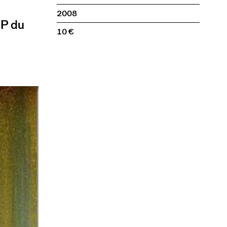
2008
SP du
10