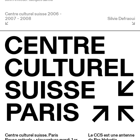
Centre culturel suisse 2006 -
2007 - 2008
Silvie Defraoui
Centre culturel suisse. Paris
Le CCS est une antenne
Pause estivale - réouverture mardi 1er
de
Pro Helvetia
,