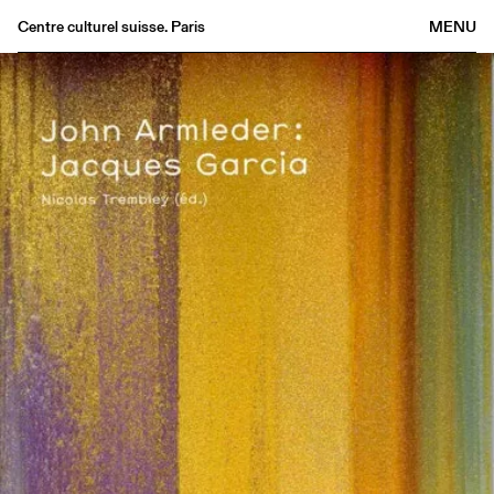
Centre culturel suisse. Paris
MENU
Agenda
Librairie
Buvette
Archives
Médiathèque
Éditions
Informations
FR
/
EN