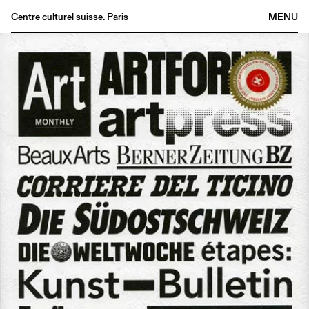
Centre culturel suisse. Paris
MENU
Agenda
Librairie
Buvette
Archives
Médiathèque
Éditions
Informations
FR
/
EN