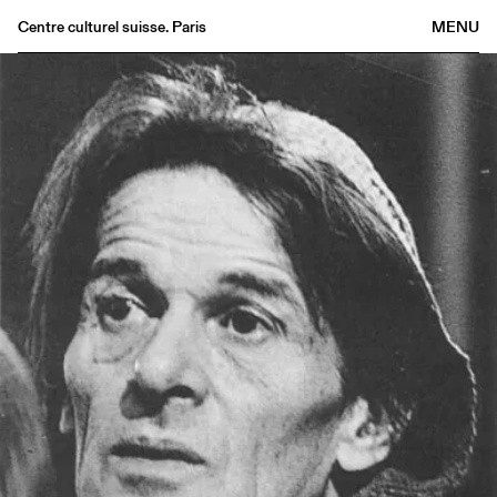
Centre culturel suisse. Paris
MENU
Agenda
Bookshop
Buvette
Archives
Medias
Publications
About
FR
/
EN