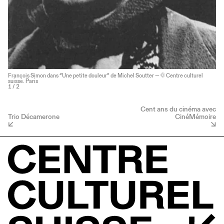
François Simon dans “Une petite douleur” de Michel Soutter — © Centre culturel
suisse. Paris
1
/ 2
Cent ans du cinéma avec
Trio Décamerone
CinéMémoire