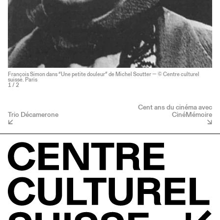
François Simon dans “Une petite douleur” de Michel Soutter — © Centre culturel
suisse. Paris
1
/ 2
Cent ans du cinéma avec
Trio Décamerone
CinéMémoire