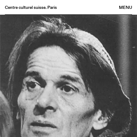
Centre culturel suisse. Paris
MENU
Agenda
Librairie
Buvette
Archives
Médiathèque
Éditions
Informations
FR
/
EN