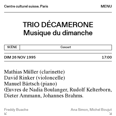
Centre culturel suisse. Paris
MENU
Agenda
TRIO DÉCAMERONE
Librairie
Musique du dimanche
Buvette
Archives
SCÈNE
Concert
Médiathèque
DIM 26 NOV 1995
17:00
Éditions
Informations
Mathias Müller (clarinette)
FR
/
EN
David Rinker (violoncelle)
Manuel Bärtsch (piano)
Œuvres de Nadia Boulanger, Rudolf Kelterborn,
Dieter Ammann, Johannes Brahms.
Freddy Buache
Ana Simon, Michel Boujut