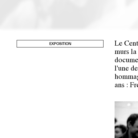
Le Cent
EXPOSITION
murs la
documen
l'une d
hommage
ans : F