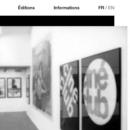
Éditions
Informations
FR
/
EN