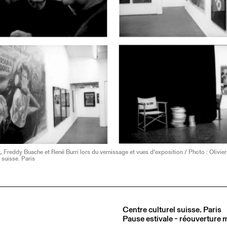
, Freddy Buache et René Burri lors du vernissage et vues d’exposition / Photo : Olivi
 suisse. Paris
Centre culturel suisse. Paris
Pause estivale - réouverture