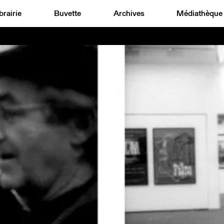
brairie
Buvette
Archives
Médiathèque