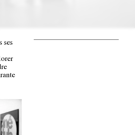
s ses
lorer
dre
rante