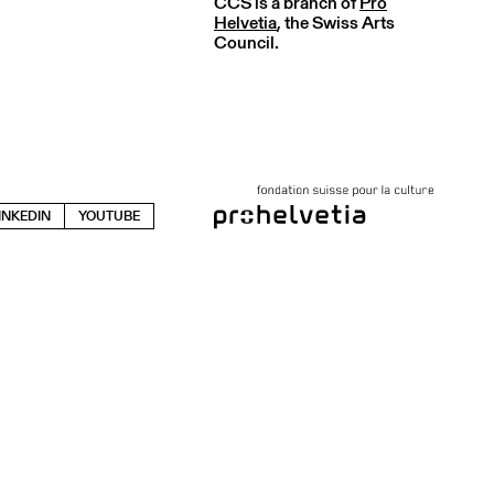
CCS is a branch of
Pro
Helvetia
, the Swiss Arts
Council.
INKEDIN
YOUTUBE