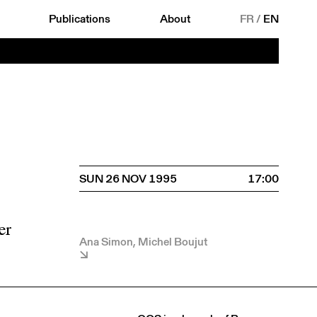
Publications
About
FR
/
EN
SUN 26 NOV 1995
17:00
er
Ana Simon, Michel Boujut