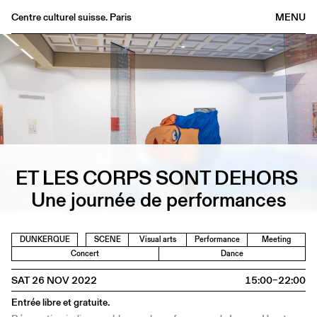
Centre culturel suisse. Paris
MENU
Agenda
Bookshop
Buvette
Archives
Medias
Publications
ET LES CORPS SONT DEHORS
About
Une journée de performances
FR
/
EN
DUNKERQUE
SCENE
Visual arts
Performance
Meeting
Concert
Dance
SAT 26 NOV 2022
15:00–22:00
Entrée libre et gratuite.