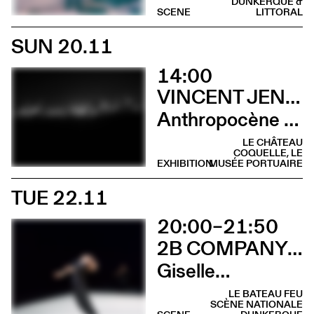
DUNKERQUE &
SCENE
LITTORAL
SUN 20.11
14:00
VINCENT JENDLY
Anthropocène (Visite guidée)
LE CHÂTEAU
COQUELLE, LE
EXHIBITION
MUSÉE PORTUAIRE
TUE 22.11
20:00–21:50
2B COMPANY - FRANÇOIS GREMAUD
Giselle…
LE BATEAU FEU
SCÈNE NATIONALE