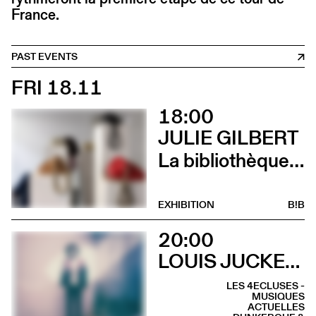
France.
PAST EVENTS
FRI 18.11
18:00
JULIE GILBERT
La bibliothèque sonore des femmes (Vernissage)
EXHIBITION
B!B
20:00
LOUIS JUCKER & ELIE ZOÉ
LES 4ECLUSES -
MUSIQUES
ACTUELLES