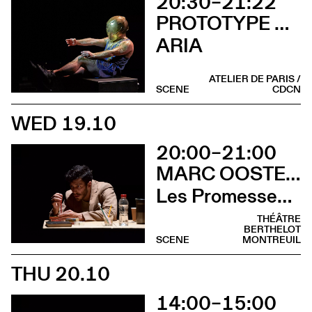
20:30–21:22
PROTOTYPE STATUS – CIE JASMINE MORAND
ARIA
ATELIER DE PARIS /
SCENE
CDCN
WED 19.10
20:00–21:00
MARC OOSTERHOFF
Les Promesses de l’incertitude
THÉÂTRE
BERTHELOT
SCENE
MONTREUIL
THU 20.10
14:00–15:00