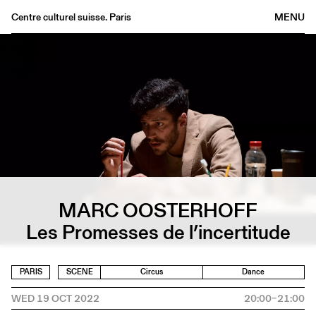
Centre culturel suisse. Paris
MENU
Agenda
Bookshop
Buvette
Archives
Medias
Publications
About
MARC OOSTERHOFF
FR
/
EN
Les Promesses de l’incertitude
PARIS
SCENE
Circus
Dance
WED 19 OCT 2022
20:00–21:00