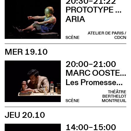
20:30–21:22
PROTOTYPE STATUS – CIE JASMINE MORAND
ARIA
ATELIER DE PARIS /
SCÈNE
CDCN
MER 19.10
20:00–21:00
MARC OOSTERHOFF
Les Promesses de l’incertitude
THÉÂTRE
BERTHELOT
SCÈNE
MONTREUIL
JEU 20.10
14:00–15:00