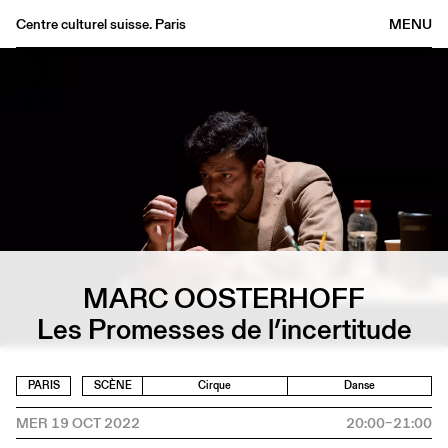
Centre culturel suisse. Paris
MENU
Agenda
Librairie
Buvette
Archives
Médiathèque
Éditions
Informations
MARC OOSTERHOFF
FR
/
EN
Les Promesses de l’incertitude
PARIS
SCÈNE
Cirque
Danse
MER 19 OCT 2022
20:00–21:00