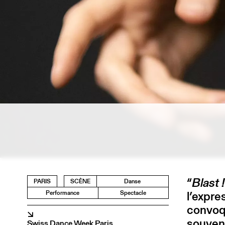
“
Blast !
PARIS
SCÈNE
Danse
l’expre
Performance
Spectacle
convoqu
↘
souveni
Swiss Dance Week Paris