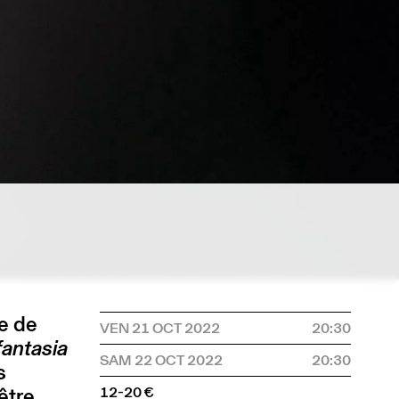
ge de
VEN 21 OCT 2022
20:30
fantasia
SAM 22 OCT 2022
20:30
s
être
12-20 €