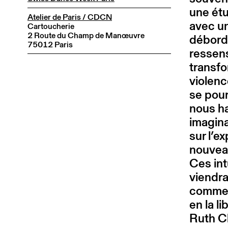
une étu
Atelier de Paris / CDCN
avec un
Cartoucherie
2 Route du Champ de Manœuvre
déborda
75012 Paris
ressens
transf
violenc
se pour
nous ha
imagina
sur l’e
nouveau
Ces int
viendra
comme u
en la li
Ruth C