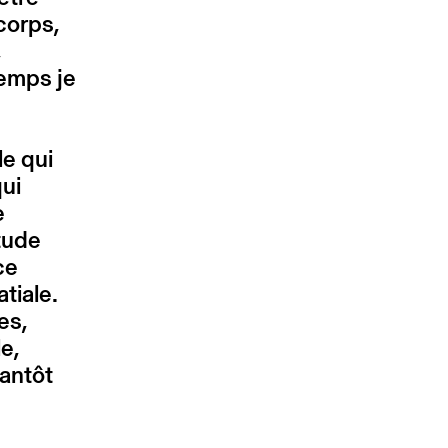
corps,
,
temps je
le qui
qui
e
tude
ce
tiale.
es,
le,
tantôt