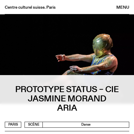
Centre culturel suisse. Paris
MENU
Agenda
Librairie
Buvette
Archives
Médiathèque
Éditions
Informations
PROTOTYPE STATUS – CIE
FR
/
EN
JASMINE MORAND
ARIA
PARIS
SCÈNE
Danse