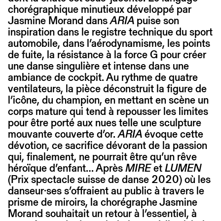
chorégraphique minutieux développé par
Jasmine Morand dans
ARIA
puise son
inspiration dans le registre technique du sport
automobile, dans l’aérodynamisme, les points
de fuite, la résistance à la force G pour créer
une danse singulière et intense dans une
ambiance de cockpit. Au rythme de quatre
ventilateurs, la pièce déconstruit la figure de
l’icône, du champion, en mettant en scène un
corps mature qui tend à repousser les limites
pour être porté aux nues telle une sculpture
mouvante couverte d’or.
ARIA
évoque cette
dévotion, ce sacrifice dévorant de la passion
qui, finalement, ne pourrait être qu’un rêve
héroïque d’enfant… Après
MIRE
et
LUMEN
(Prix spectacle suisse de danse 2020) où les
danseur·ses s’offraient au public à travers le
prisme de miroirs, la chorégraphe Jasmine
Morand souhaitait un retour à l’essentiel, à