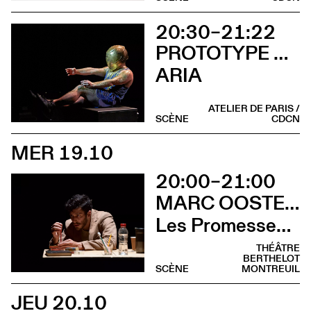
20:30–21:22
PROTOTYPE STATUS – CIE JASMINE MORAND
ARIA
ATELIER DE PARIS /
SCÈNE
CDCN
MER 19.10
20:00–21:00
MARC OOSTERHOFF
Les Promesses de l’incertitude
THÉÂTRE
BERTHELOT
SCÈNE
MONTREUIL
JEU 20.10