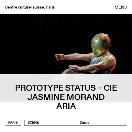
Centre culturel suisse. Paris
MENU
Agenda
Bookshop
Buvette
Archives
Medias
Publications
About
PROTOTYPE STATUS – CIE
FR
/
EN
JASMINE MORAND
ARIA
PARIS
SCENE
Dance