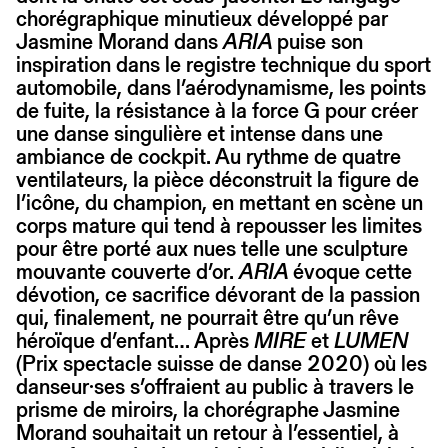
chorégraphique minutieux développé par
Jasmine Morand dans
ARIA
puise son
inspiration dans le registre technique du sport
automobile, dans l’aérodynamisme, les points
de fuite, la résistance à la force G pour créer
une danse singulière et intense dans une
ambiance de cockpit. Au rythme de quatre
ventilateurs, la pièce déconstruit la figure de
l’icône, du champion, en mettant en scène un
corps mature qui tend à repousser les limites
pour être porté aux nues telle une sculpture
mouvante couverte d’or.
ARIA
évoque cette
dévotion, ce sacrifice dévorant de la passion
qui, finalement, ne pourrait être qu’un rêve
héroïque d’enfant… Après
MIRE
et
LUMEN
(Prix spectacle suisse de danse 2020) où les
danseur·ses s’offraient au public à travers le
prisme de miroirs, la chorégraphe Jasmine
Morand souhaitait un retour à l’essentiel, à