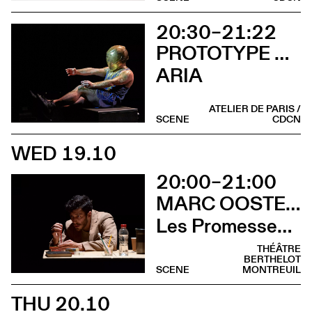
20:30–21:22
PROTOTYPE STATUS – CIE JASMINE MORAND
ARIA
ATELIER DE PARIS /
SCENE
CDCN
WED 19.10
20:00–21:00
MARC OOSTERHOFF
Les Promesses de l’incertitude
THÉÂTRE
BERTHELOT
SCENE
MONTREUIL
THU 20.10