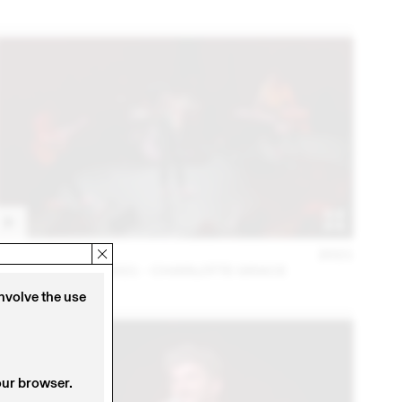
06 – 08 OCT
2021
PURPLE MUSIC 2021 - CHARLOTTE GRACE
involve the use
our browser.