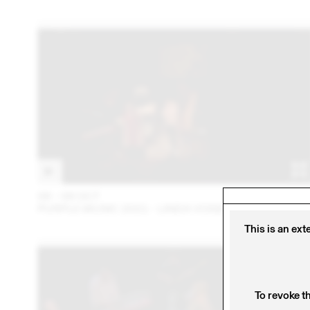
06 – 08 OCT
202
PURPLE MUSIC 2021 - LINDA VOGEL
This is an ext
To revoke t