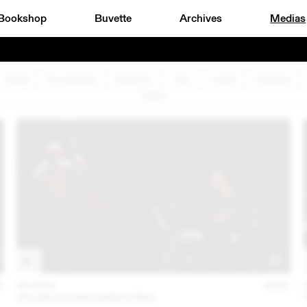
Bookshop
Buvette
Archives
Medias
Design
Documentaire
Graphisme
Jazz
Lecture
Littérature
Théâtre
1
05 NOV
2021
SYLVIE COURVOISIER TRIO