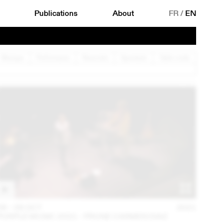
Publications
About
FR
/
EN
Musique
Performance
Rencontre
Spectacle
Table ronde
06 – 08 OCT
2021
PURPLE MUSIC 2021 - PRUNE CARMEN DIAZ