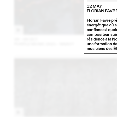
12 MAY
FLORIAN FAVR
Florian Favre pr
énergétique où se 
confiance à quelq
compositeur suis
résidence à la No
06 – 08 OCT
202
une formation dan
PURPLE MUSIC 2021 - NNAVY
musiciens des Ét