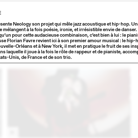
E
ésente Neology son projet qui mêle jazz acoustique et hip-hop. 
mélangent à la fois poésie, ironie, et irrésistible envie de danser. 
u’un pour cette audacieuse combinaison, c’est bien à lui : le pianis
se Florian Favre revient ici à son premier amour musical : le hip
uvelle-Orléans et à New York, il met en pratique le fruit de ses in
1
12 MAY
2021
s laquelle il joue à la fois le rôle de rappeur et de pianiste, acco
FLORIAN FAVRE
ats-Unis, de France et de son trio.