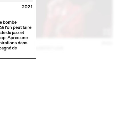
2021
Une bombe
Si l’on peut faire
te de jazz et
-hop. Après une
spirations dans
30 APR
2021
mpagné de
LOUIS MATUTE QUARTET LIVE