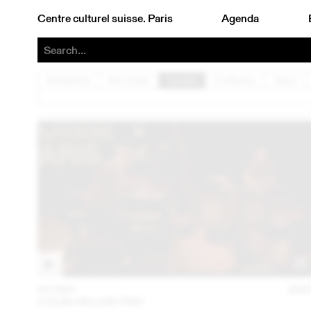
Centre culturel suisse. Paris
Agenda
Architecture
Arts visuels
Concert
Conférence
Danse
01 DEC
202
COLIN VALLON TRIO