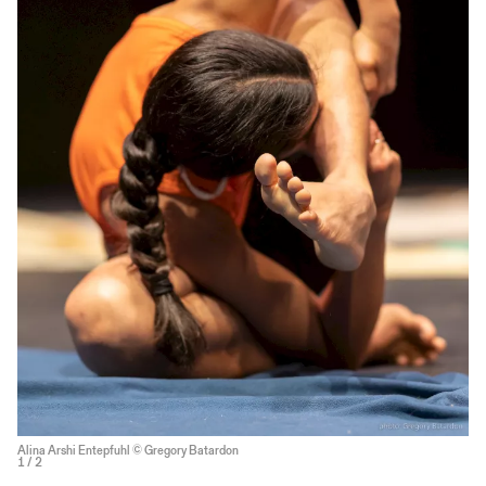
Alina Arshi Entepfuhl © Gregory Batardon
1
/ 2