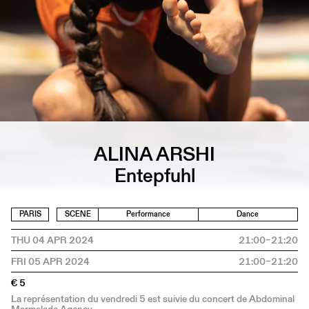
ALINA ARSHI
Entepfuhl
PARIS
SCENE
Performance
Dance
THU 04 APR 2024
21:00–21:20
FRI 05 APR 2024
21:00–21:20
€ 5
La représentation du vendredi 5 est suivie du concert de Abdominal