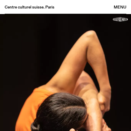
Centre culturel suisse. Paris
MENU
Agenda
Bookshop
Buvette
Archives
Medias
Publications
About
FR
/
EN