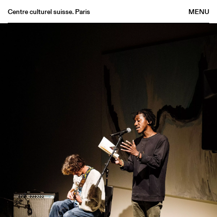
Centre culturel suisse. Paris
MENU
Agenda
Bookshop
Buvette
Archives
Medias
Publications
About
FR
/
EN