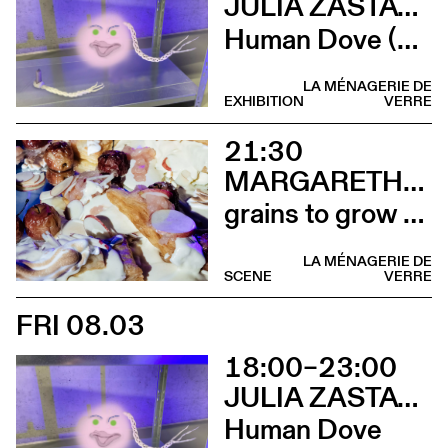
JULIA ZASTAVA
Human Dove (Vernissage)
LA MÉNAGERIE DE
EXHIBITION
VERRE
21:30
MARGARETHA JÜNGLING
grains to grow or inways of sharing (Installation comestible)
LA MÉNAGERIE DE
SCENE
VERRE
FRI 08.03
18:00–23:00
JULIA ZASTAVA
Human Dove