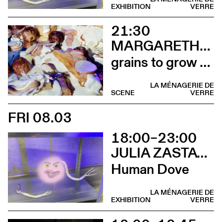
EXHIBITION
VERRE
21:30
MARGARETHA JÜNGLING
grains to grow or inways of sharing (Installation comestible)
LA MÉNAGERIE DE
SCENE
VERRE
FRI 08.03
18:00–23:00
JULIA ZASTAVA
Human Dove
LA MÉNAGERIE DE
EXHIBITION
VERRE