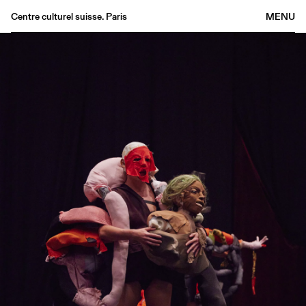
Centre culturel suisse. Paris
MENU
Agenda
Bookshop
Buvette
Archives
Medias
Publications
About
FR
/
EN