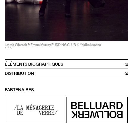
Latefa Wiersch & Emma Murray PUDDING CLUB © Yokiko Kusano
1
/ 6
ÉLÉMENTS BIOGRAPHIQUES
DISTRIBUTION
PARTENAIRES