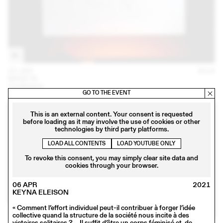
23 JAN
2018
MADE IN
Conférence
GO TO THE EVENT
This is an external content. Your consent is requested
before loading as it may involve the use of cookies or other
technologies by third party platforms.
LOAD ALL CONTENTS
LOAD YOUTUBE ONLY
To revoke this consent, you may simply clear site data and
cookies through your browser.
06 APR
2021
KEYNA ELEISON
« Comment l’effort individuel peut-il contribuer à forger l’idée
collective quand la structure de la société nous incite à des
victoires solitaires ?… Il suffit d’être un corps féminisé et, de