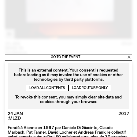
23 JAN
2018
MADE IN
Conférence
GO TO THE EVENT
This is an external content. Your consent is requested
before loading as it may involve the use of cookies or other
technologies by third party platforms.
LOAD ALL CONTENTS
LOAD YOUTUBE ONLY
To revoke this consent, you may simply clear site data and
cookies through your browser.
24 JAN
2017
:MLZD
Fondé à Bienne en 1997 par Daniele Di Giacinto, Claude
Marbach, Pat Tanner, David Locher et Andreas Frank, le collectif
:mlzd compte aujourd’hui 30 collaborateurs, plus de 30 premiers