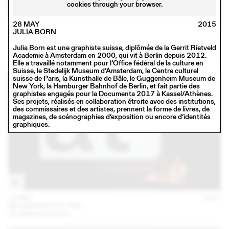
cookies through your browser.
28 MAY
2015
JULIA BORN
16 NOV
2017
SCHAFFTER SAHLI
Julia Born est une graphiste suisse, diplômée de la Gerrit Rietveld
Conférence
Academie à Amsterdam en 2000, qui vit à Berlin depuis 2012.
Elle a travaillé notamment pour l’Office fédéral de la culture en
Suisse, le Stedelijk Museum d’Amsterdam, le Centre culturel
suisse de Paris, la Kunsthalle de Bâle, le Guggenheim Museum de
New York, la Hamburger Bahnhof de Berlin, et fait partie des
graphistes engagés pour la Documenta 2017 à Kassel/Athènes.
Ses projets, réalisés en collaboration étroite avec des institutions,
des commissaires et des artistes, prennent la forme de livres, de
magazines, de scénographies d’exposition ou encore d’identités
graphiques.
13 SEP
2017
BALDINGER•VU-HUU
Unreleased projects