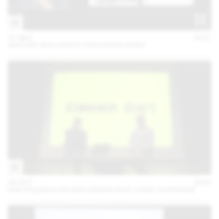
27 MAY
2021
ADELINE MOLLARD ET KATHARINA REIDY
06 OCT
2020
DAN SOLBACH EN DISCUSSION AVEC YANN CHATEIGNÉ