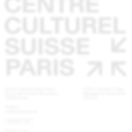
Centre culturel suisse. Paris
CCS is a branch of
Pro
32 rue des Francs-Bourgeois
Helvetia
, the Swiss Arts
75003 Paris
Council.
Contact
ccs@ccsparis.com
NEWSLETTER
Follow us on: