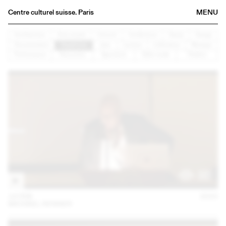
Centre culturel suisse. Paris
MENU
Agenda
Architecture
Arts visuels
Concert
Conférence
Danse
Design
Documentaire
Graphisme
Jazz
Lecture
Littérature
Musique
Bookshop
Performance
Rencontre
Spectacle
Table ronde
Théâtre
Buvette
Archives
Medias
Publications
About
FR
/
EN
14 FEB
2023
MICHAEL RENNER