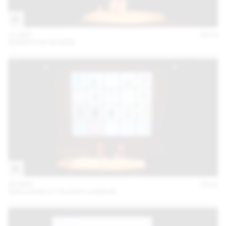
11 SEP
2018
HUBERTUS DESIGN
30 MAY
2018
URS LEHNI ET OLIVIER LEBRUN