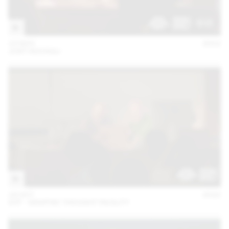
15 NOV
2022
JOST HOCHULI
18 OCT
2022
GTF - GRAPHIC THOUGHT FACILITY