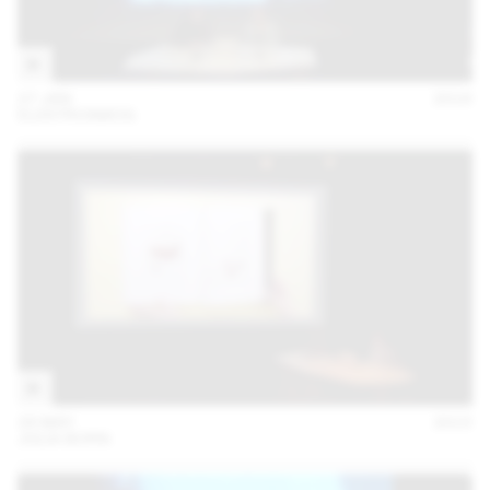
27 JAN
2016
ELEKTROSMOG
28 MAY
2015
JULIA BORN