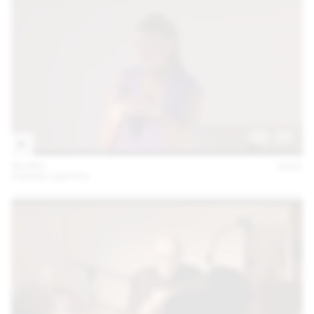
06 DEC
2022
KUENG CAPUTO