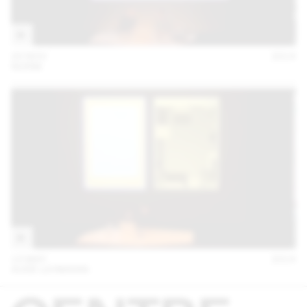
20 NOV
2014
NORM
13 MAY
2014
AUDE LEHMANN