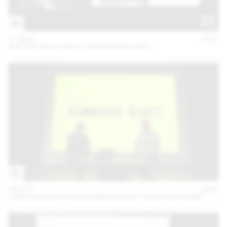
27 MAY
2021
ADELINE MOLLARD ET KATHARINA REIDY
06 OCT
2020
DAN SOLBACH EN DISCUSSION AVEC YANN CHATEIGNÉ