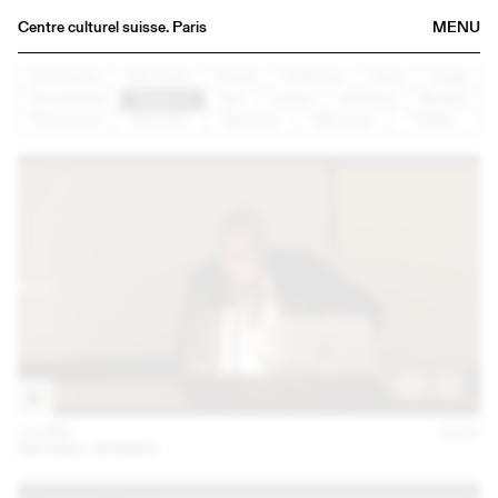
Centre culturel suisse. Paris
MENU
Agenda
Architecture
Arts visuels
Concert
Conférence
Danse
Design
Documentaire
Graphisme
Jazz
Lecture
Littérature
Musique
Bookshop
Performance
Rencontre
Spectacle
Table ronde
Théâtre
Buvette
Archives
Medias
Publications
About
FR
/
EN
14 FEB
2023
MICHAEL RENNER