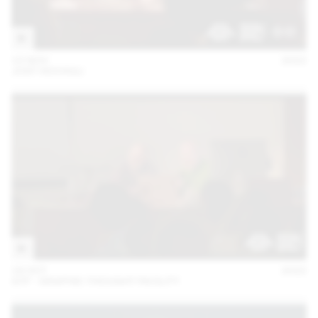
15 NOV
2022
JOST HOCHULI
18 OCT
2022
GTF - GRAPHIC THOUGHT FACILITY