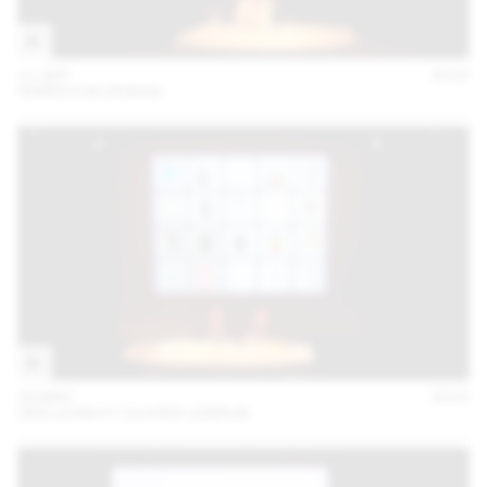
11 SEP
2018
HUBERTUS DESIGN
30 MAY
2018
URS LEHNI ET OLIVIER LEBRUN