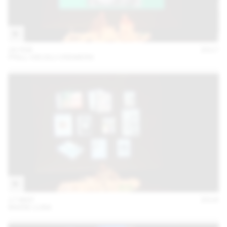
28 FEB
2017
PRILL VIECELI CREMERS
17 MAY
2016
MARIE LUSA