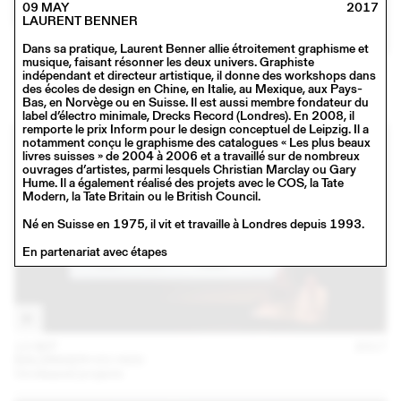
09 MAY
2017
LAURENT BENNER
Dans sa pratique, Laurent Benner allie étroitement graphisme et
musique, faisant résonner les deux univers. Graphiste
16 NOV
2017
indépendant et directeur artistique, il donne des workshops dans
SCHAFFTER SAHLI
des écoles de design en Chine, en Italie, au Mexique, aux Pays-
Conférence
Bas, en Norvège ou en Suisse. Il est aussi membre fondateur du
label d’électro minimale, Drecks Record (Londres). En 2008, il
remporte le prix Inform pour le design conceptuel de Leipzig. Il a
notamment conçu le graphisme des catalogues « Les plus beaux
livres suisses » de 2004 à 2006 et a travaillé sur de nombreux
ouvrages d’artistes, parmi lesquels Christian Marclay ou Gary
Hume. Il a également réalisé des projets avec le COS, la Tate
Modern, la Tate Britain ou le British Council.
Né en Suisse en 1975, il vit et travaille à Londres depuis 1993.
En partenariat avec étapes
13 SEP
2017
BALDINGER•VU-HUU
Unreleased projects