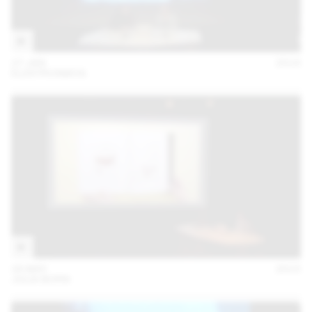
27 JAN
2016
ELEKTROSMOG
28 MAY
2015
JULIA BORN