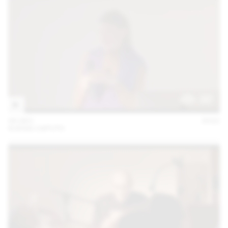
06 DEC
2022
KUENG CAPUTO