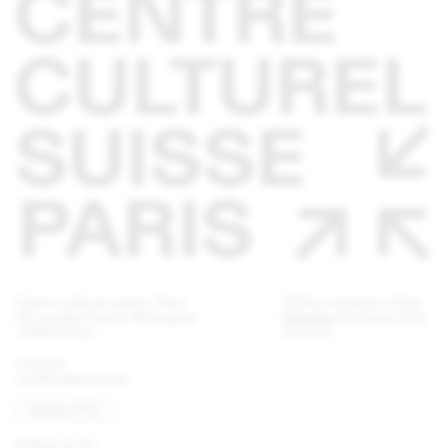
Centre culturel suisse. Paris
CCS is a branch of
Pro
32 rue des Francs-Bourgeois
Helvetia
, the Swiss Arts
75003 Paris
Council.
Contact
ccs@ccsparis.com
NEWSLETTER
Follow us on: