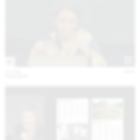
10 JUN
2021
ANN KERN