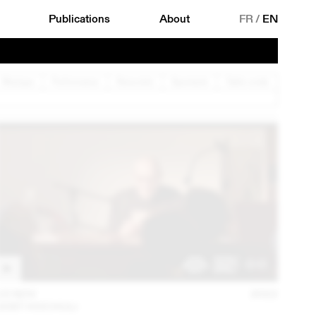
Publications
About
FR
/
EN
Musique
Performance
Rencontre
Spectacle
Table ronde
15 NOV
2022
JOST HOCHULI