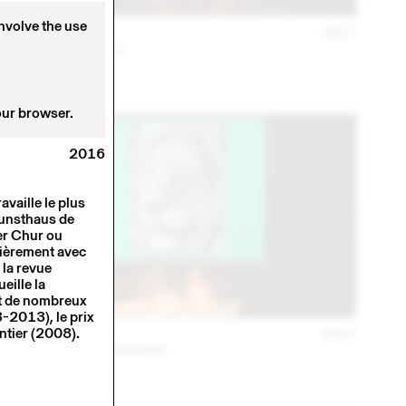
involve the use
16 NOV
2017
SCHAFFTER SAHLI
Conférence
our browser.
2016
vaille le plus
Kunsthaus de
ter Chur ou
lièrement avec
 la revue
eille la
at de nombreux
3-2013), le prix
ntier (2008).
28 FEB
2017
PRILL VIECELI CREMERS