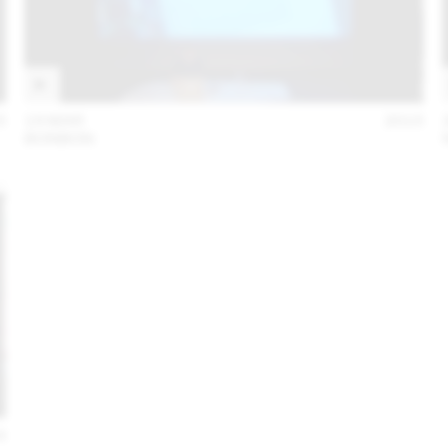
5
19 MAR
2015
BONBON
4