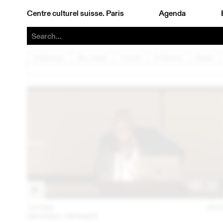
Centre culturel suisse. Paris
Agenda
Architecture
Arts visuels
Concert
Conférence
Danse
14 FEB
202
MICHAEL RENNER