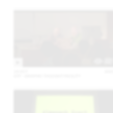
18 OCT
202
GTF - GRAPHIC THOUGHT FACILITY