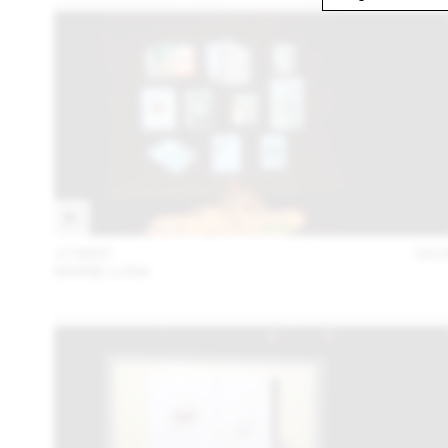
17 MAY
201
MARIE LUSA