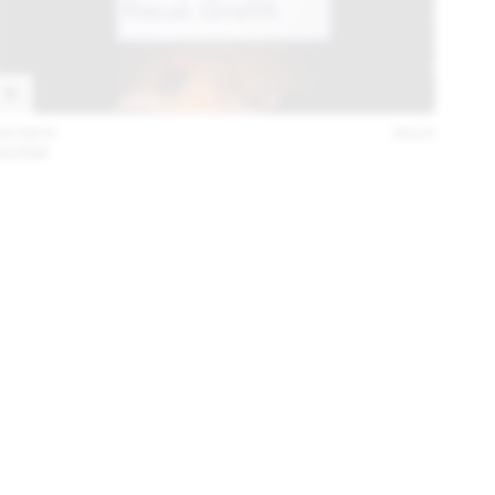
20 NOV
2014
NORM