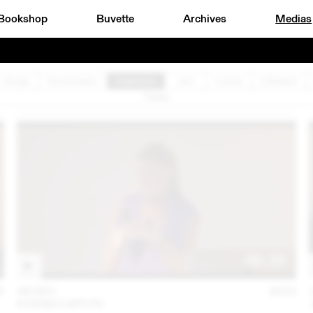
Bookshop
Buvette
Archives
Medias
Design
Documentaire
Graphisme
Jazz
Lecture
Littérature
Théâtre
3
06 DEC
2022
KUENG CAPUTO