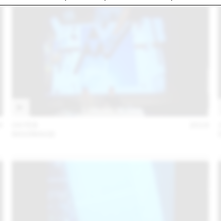
6
04 FEB
2016
MAXIMAGE