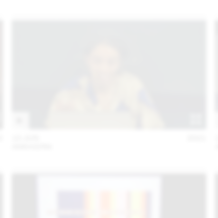
2
10 JUN
2021
ANN KERN