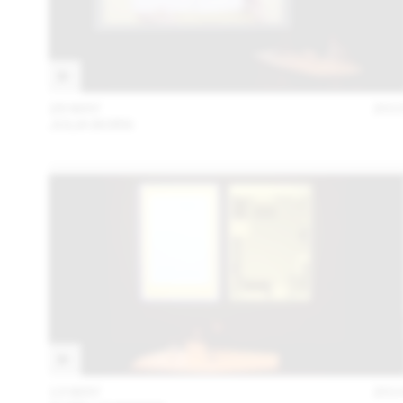
28 MAY
201
JULIA BORN
13 MAY
201