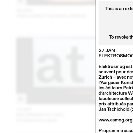
This is an ext
30 MAY
201
URS LEHNI ET OLIVIER LEBRUN
To revoke t
27 JAN
ELEKTROSMO
Elektrosmog est u
souvent pour des
Zurich – avec not
l’Aargauer Kunst
les éditeurs Patr
d’architecture We
fabuleuse collec
prix attribués pa
Jan Tschichold (
13 SEP
201
BALDINGER•VU-HUU
www.esmog.org
Unreleased projects
Programme associ