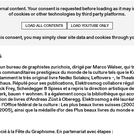
ernal content. Your consent is requested before loading as it may 
8
22 MAR
2018
of cookies or other technologies by third party platforms.
TEO SCHIFFERLI
Conférence
LOAD ALL CONTENTS
LOAD YOUTUBE ONLY
his consent, you may simply clear site data and cookies through y
G
n bureau de graphistes zurichois, dirigé par Marco Walser, qui tra
 commanditaires prestigieux du monde de la culture tels que le 
amment le très original livre Nedko Solakov, Leftovers –, le Thea
haus. Réputé pour ses publications, Elektrosmog collabore régu
ick Frey, Scheidegger & Spiess et a repris la direction artistique de
rk, bauen + wohnen. Il a également conçu la bibliothèque qui accu
tion de livres d’Andreas Züst à Oberegg. Elektrosmog a été lauré
r l’Office fédéral de la culture : Les plus beaux livres suisses (200
2005), ainsi que la médaille d’or des Plus beaux livres du monde e
7
09 MAY
2017
LAURENT BENNER
é à la Fête du Graphisme. En partenariat avec étapes :