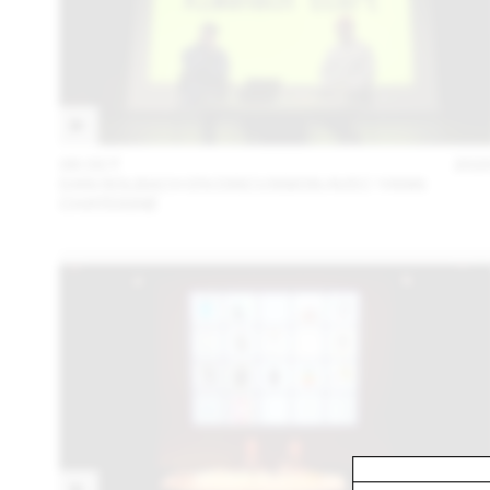
06 OCT
202
DAN SOLBACH EN DISCUSSION AVEC YANN
CHATEIGNÉ