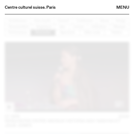
Centre culturel suisse. Paris
MENU
Agenda
Architecture
Arts visuels
Concert
Conférence
Danse
Design
Documentaire
Graphisme
Jazz
Lecture
Littérature
Musique
Bookshop
Performance
Rencontre
Spectacle
Table ronde
Théâtre
Buvette
Archives
Medias
Publications
About
FR
/
EN
07 APR
2026
RENCONTRE ENTRE AKOSUA VIKTORIA ADU-SANYAH ET
JULIE JONES