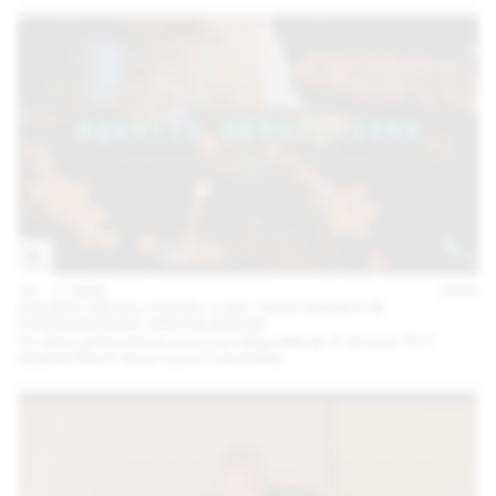
16 – 17 MAY
2023
AQUATIC DEVOLUTIONS: A BIO-FOOD DINNER IN
CONTRAPUNTAL SPECULATIONS
Un dîner performance conçu par Maya Minder & Groupe TETI
(Gabriel Gee & Anne-Laure Franchette)