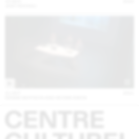
15 NOV
2022
JOST HOCHULI
21 OCT
2021
DENISE BERTSCHI AND HEONIK KWON