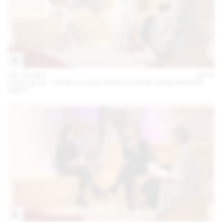
04 – 08 SEP
2024
2024.09.06 - REMO X AZUR WORLD (THINK TANK MAISON
SHIFT)