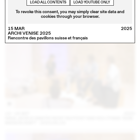
LOAD ALL CONTENTS
LOAD YOUTUBE ONLY
To revoke this consent, you may simply clear site data and
14 – 16 SEP
cookies through your browser.
2023
IRIS DELRUBY RUPRECHT EN CONVERSATION AVEC CALLA
HAYNES (THINK TANK MAISON SHIFT - 2023.09.16)
15 MAR
2025
ARCHI VENISE 2025
Rencontre des pavillons suisse et français
14 – 16 SEP
2023
NINA JAUN & DIMITRI REIST INVITENT KIM HOU (THINK TANK
MAISON SHIFT - 2023.09.15)