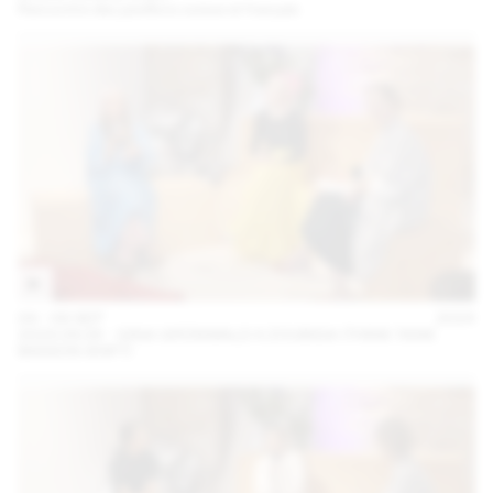
Rencontre des pavillons suisse et français
04 – 08 SEP
2024
2024.09.06 - GINA GRÜNWALD X ZOUBIDA (THINK TANK
MAISON SHIFT)