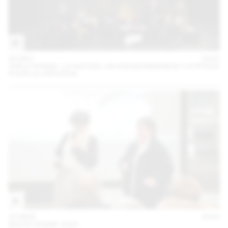
05 DEC
2025
TABLE RONDE : LA NATURE, UN ENVIRONNEMENT UTOPIQUE
POUR LA CRÉATION
15 MAR
2025
ARCHI VENISE 2025