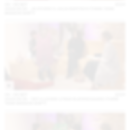
04 – 08 SEP
2024
2024.09.06 - JG STUDIO X JULIA BARTSCH (THINK TANK
MAISON SHIFT)
04 – 08 SEP
2024
2024.09.06 - TATI X LOUISE LYNGH BJERREGAARD (THINK
TANK MAISON SHIFT)