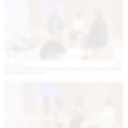
14 – 16 SEP
2023
SHERYLIN BIRTH EN CONVERSATION AVEC EN VRAC (THINK
TANK MAISON SHIFT)