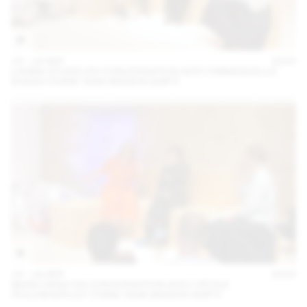
14 – 16 SEP
2023
LARMA STUDIO EN CONVERSATION AVEC EMMANUELLE
KHANH (THINK TANK MAISON SHIFT)
14 – 16 SEP
2023
MARA DANZ EN CONVERSATION AVEC CÉCILE
FEILCHENFELDT (THINK TANK MAISON SHIFT)