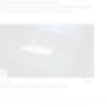
CONTRAPUNTAL SPECULATIONS
Un dîner performance conçu par Maya Minder & Groupe
TETI (Gabriel Gee & Anne-Laure Franchette)
21 OCT
2021
DENISE BERTSCHI AND HEONIK KWON