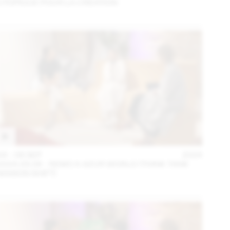
UTOPIQUE POUR LA CRÉATION
04 – 08 SEP
2024
2024.09.06 - REMO X AZUR WORLD (THINK TANK
MAISON SHIFT)