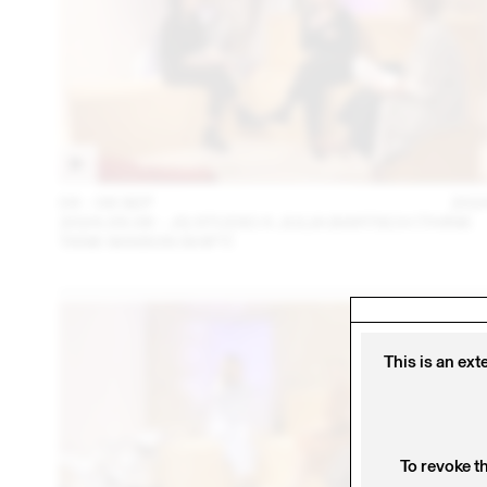
04 – 08 SEP
202
2024.09.06 - JG STUDIO X JULIA BARTSCH (THINK
TANK MAISON SHIFT)
This is an ext
To revoke t