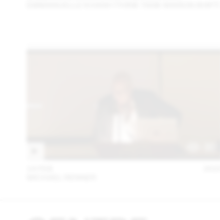
EMMANUELLE KHANH (THINK TANK MAISON SHIFT)
14 FEB
202
MICHAEL RENNER