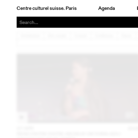
Centre culturel suisse. Paris
Agenda
Architecture
Arts visuels
Concert
Conférence
Danse
07 APR
202
RENCONTRE ENTRE AKOSUA VIKTORIA ADU-