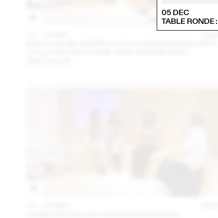
05 DEC
TABLE RONDE 
14 – 16 SEP
202
IRIS DELRUBY RUPRECHT EN CONVERSATION AVE
CALLA HAYNES (THINK TANK MAISON SHIFT -
2023.09.16)
14 – 16 SEP
202
LARMA STUDIO EN CONVERSATION AVEC