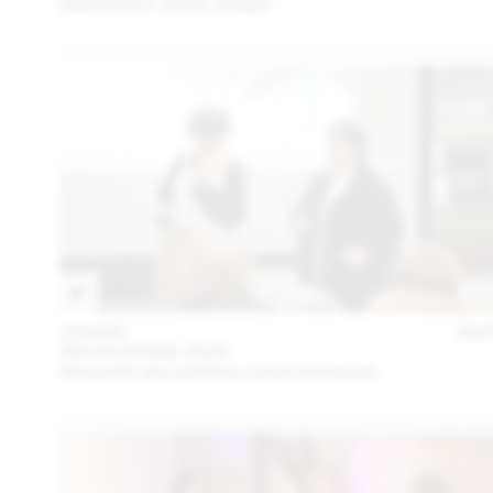
SANYAH ET JULIE JONES
15 MAR
202
ARCHI VENISE 2025
Rencontre des pavillons suisse et français