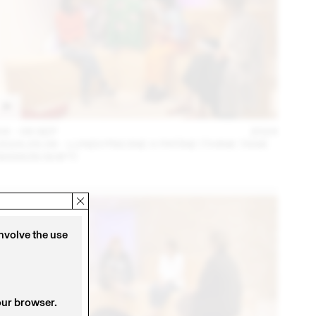
04 – 08 SEP
2024
2024.09.06 - LUNDI PISCINE X PATINE (THINK TANK
MAISON SHIFT)
involve the use
our browser.