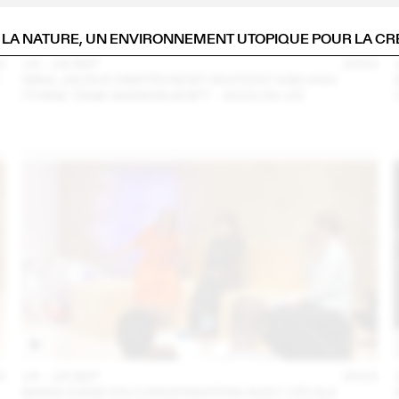
: LA NATURE, UN ENVIRONNEMENT UTOPIQUE POUR LA CR
3
14 – 16 SEP
2023
C
NINA JAUN & DIMITRI REIST INVITENT KIM HOU
(THINK TANK MAISON SHIFT - 2023.09.15)
3
14 – 16 SEP
2023
MARA DANZ EN CONVERSATION AVEC CÉCILE