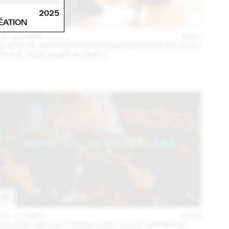
2025
ÉATION
14 – 16 SEP
2023
SHERYLIN BIRTH EN CONVERSATION AVEC EN VRAC
(THINK TANK MAISON SHIFT)
16 – 17 MAY
2023
AQUATIC DEVOLUTIONS: A BIO-FOOD DINNER IN