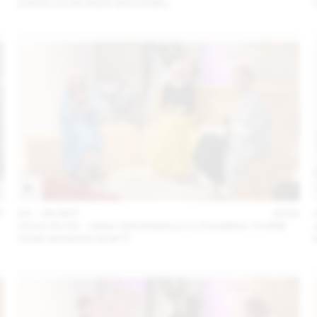
DANS UN MONDE MATÉRIEL
5
04 – 08 SEP
2024
2024.09.06 - GINA GRÜNWALD X ZOUBIDA (THINK
TANK MAISON SHIFT)