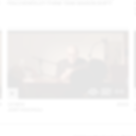
FEILCHENFELDT (THINK TANK MAISON SHIFT)
3
15 NOV
2022
JOST HOCHULI