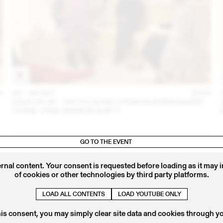
4
04 – 08 SEP
2024
2024.09.06 - TATI X LOUISE LYNGH BJERREGAARD
(THINK TANK MAISON SHIFT)
GO TO THE EVENT
ernal content. Your consent is requested before loading as it may 
of cookies or other technologies by third party platforms.
LOAD ALL CONTENTS
LOAD YOUTUBE ONLY
his consent, you may simply clear site data and cookies through y