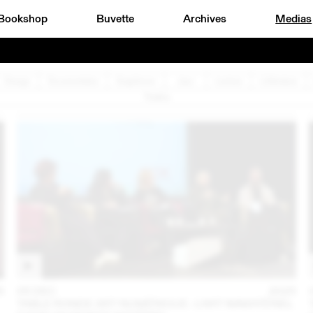
Bookshop
Buvette
Archives
Medias
Design
Documentaire
Graphisme
Jazz
Lecture
Littérature
Théâtre
6
05 DEC
2025
TABLE RONDE ART NUMÉRIQUE : L’ART IMMATÉRIEL