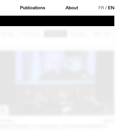
Publications
About
FR
/
EN
Musique
Performance
Rencontre
Spectacle
Table ronde
05 DEC
2025
TABLE RONDE : LA NATURE, UN ENVIRONNEMENT