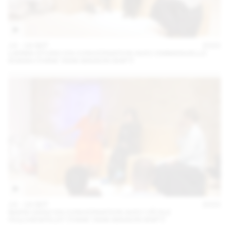
14 – 16 SEP
2023
LARMA STUDIO EN CONVERSATION AVEC EMMANUELLE
KHANH (THINK TANK MAISON SHIFT)
14 – 16 SEP
2023
MARA DANZ EN CONVERSATION AVEC CÉCILE
FEILCHENFELDT (THINK TANK MAISON SHIFT)