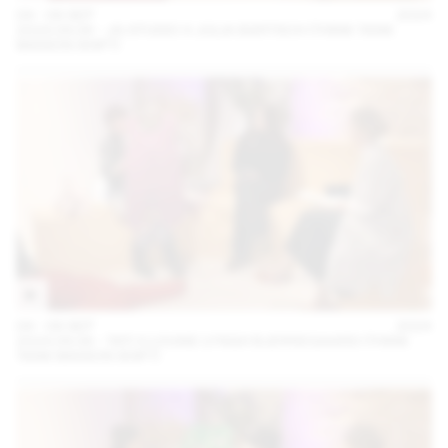
04 – 08 SEP
2024
2024.09.06 - JG STUDIO X JULIA BARTSCH (THINK TANK
MAISON SHIFT)
04 – 08 SEP
2024
2024.09.06 - TATI X LOUISE LYNGH BJERREGAARD (THINK
TANK MAISON SHIFT)