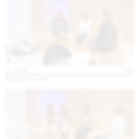
14 – 16 SEP
2023
SHERYLIN BIRTH EN CONVERSATION AVEC EN VRAC (THINK
TANK MAISON SHIFT)