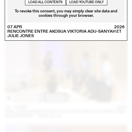
LOAD ALL CONTENTS
LOAD YOUTUBE ONLY
To revoke this consent, you may simply clear site data and
14 – 16 SEP
cookies through your browser.
2023
IRIS DELRUBY RUPRECHT EN CONVERSATION AVEC CALLA
HAYNES (THINK TANK MAISON SHIFT - 2023.09.16)
07 APR
2026
RENCONTRE ENTRE AKOSUA VIKTORIA ADU-SANYAH ET
JULIE JONES
14 – 16 SEP
2023
NINA JAUN & DIMITRI REIST INVITENT KIM HOU (THINK TANK
MAISON SHIFT - 2023.09.15)