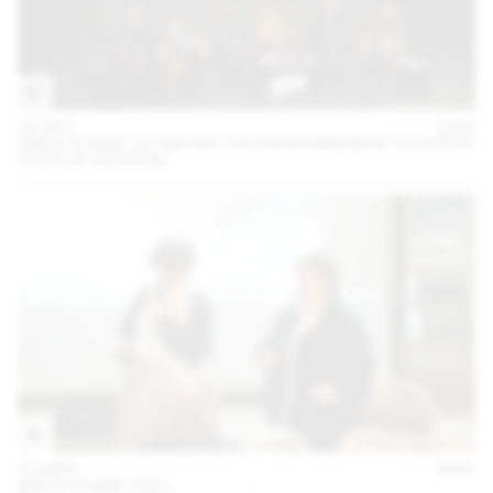
05 DEC
2025
TABLE RONDE : LA NATURE, UN ENVIRONNEMENT UTOPIQUE
POUR LA CRÉATION
15 MAR
2025
ARCHI VENISE 2025