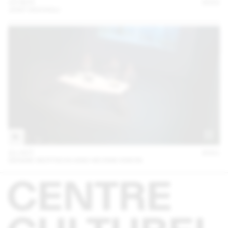
15 NOV
2022
JOST HOCHULI
21 OCT
2021
DENISE BERTSCHI AND HEONIK KWON