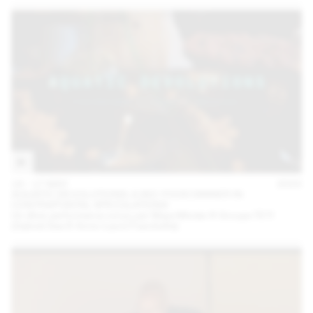
16 – 17 MAY
2023
AQUATIC DEVOLUTIONS: A BIO-FOOD DINNER IN
CONTRAPUNTAL SPECULATIONS
Un dîner performance conçu par Maya Minder & Groupe TETI
(Gabriel Gee & Anne-Laure Franchette)