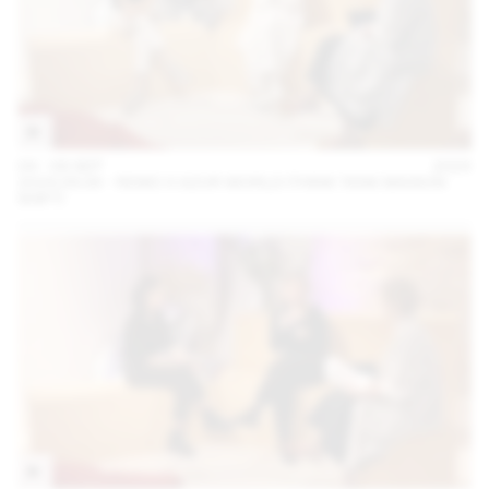
04 – 08 SEP
2024
2024.09.06 - REMO X AZUR WORLD (THINK TANK MAISON
SHIFT)