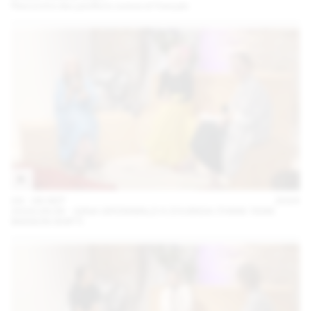
Rencontre des pavillons suisse et français
04 – 08 SEP
2024
2024.09.06 - GINA GRÜNWALD X ZOUBIDA (THINK TANK
MAISON SHIFT)