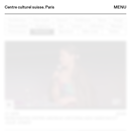
Centre culturel suisse. Paris
MENU
Agenda
Architecture
Arts visuels
Concert
Conférence
Danse
Design
Documentaire
Graphisme
Jazz
Lecture
Littérature
Musique
Bookshop
Performance
Rencontre
Spectacle
Table ronde
Théâtre
Buvette
Archives
Medias
Publications
About
FR
/
EN
07 APR
2026
RENCONTRE ENTRE AKOSUA VIKTORIA ADU-SANYAH ET
JULIE JONES