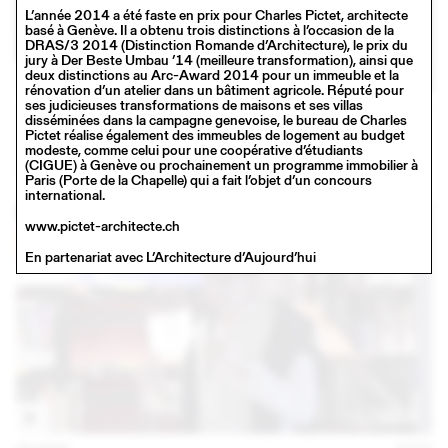
L’année 2014 a été faste en prix pour Charles Pictet, architecte
basé à Genève. Il a obtenu trois distinctions à l’occasion de la
DRAS/3 2014 (Distinction Romande d’Architecture), le prix du
jury à Der Beste Umbau ’14 (meilleure transformation), ainsi que
deux distinctions au Arc-Award 2014 pour un immeuble et la
rénovation d’un atelier dans un bâtiment agricole. Réputé pour
ses judicieuses transformations de maisons et ses villas
16 – 17 MAY
2023
disséminées dans la campagne genevoise, le bureau de Charles
AQUATIC DEVOLUTIONS: A BIO-FOOD DINNER IN
Pictet réalise également des immeubles de logement au budget
CONTRAPUNTAL SPECULATIONS
modeste, comme celui pour une coopérative d’étudiants
Un dîner performance conçu par Maya Minder & Groupe TETI
(CIGUE) à Genève ou prochainement un programme immobilier à
(Gabriel Gee & Anne-Laure Franchette)
Paris (Porte de la Chapelle) qui a fait l’objet d’un concours
international.
www.pictet-architecte.ch
En partenariat avec L’Architecture d’Aujourd’hui