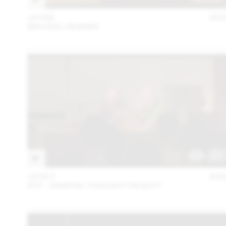
14 FEB
202
MICHAEL RENNER
18 OCT
202
GTF - GRAPHIC THOUGHT FACILITY