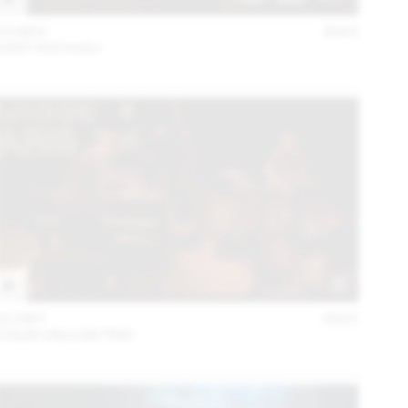
15 NOV
2022
JOST HOCHULI
01 DEC
2021
COLIN VALLON TRIO