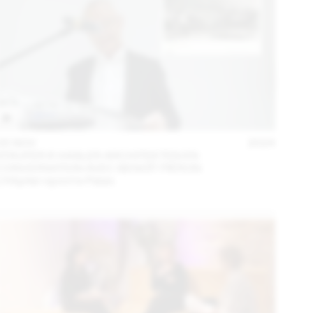
05 NOV
2024
STAUFER & HASLER ARCHITEKTEN EN
CONVERSATION AVEC BENOÎT PIÉRON
L’Hôpital rejoint le Palais