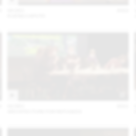
3
06 DEC
2022
KUENG CAPUTO
2
02 DEC
2021
ARCHITECTURE FOR REFUGEES