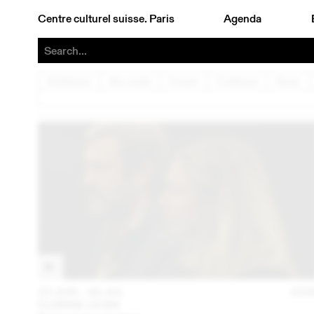
Centre culturel suisse. Paris
Agenda
Architecture
Arts visuels
Concert
Conférence
Danse
23 JUN – 26 JUL
202
FLORINE LEONI