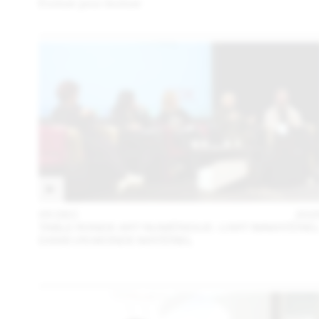
Évoluer pour évoluer
05 DEC
202
TABLE RONDE ART NUMÉRIQUE : L’ART IMMATÉRIE
DANS UN MONDE MATÉRIEL