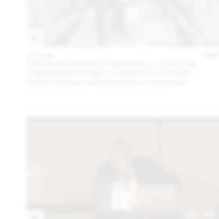
23 JUN
202
ANDREAS VOGLER ET EMANUELE COCCIA EN
CONVERSATION AVEC CHARLOTTE POUPON
Penser l’intérieur quand l’extérieur n’existe pas?