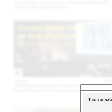
2024.09.06 - TATI X LOUISE LYNGH BJERREGAARD
(THINK TANK MAISON SHIFT)
01 FEB
202
GWENDOLYN OWENS ET PHILIP URSPRUNG
Gordon Matta-Clark: an archival sourcebook
This is an ext