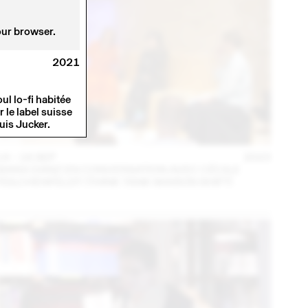
our browser.
2021
ul lo-fi habitée
 le label suisse
uis Jucker.
14 – 16 SEP
2023
MARA DANZ EN CONVERSATION AVEC CÉCILE
FEILCHENFELDT (THINK TANK MAISON SHIFT)