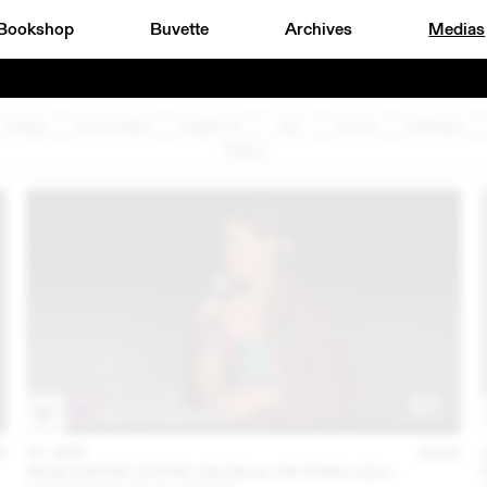
Bookshop
Buvette
Archives
Medias
Design
Documentaire
Graphisme
Jazz
Lecture
Littérature
Théâtre
6
07 APR
2026
RENCONTRE ENTRE AKOSUA VIKTORIA ADU-