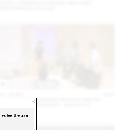
DAVIDE-CHRISTELLE SANVEE, *MECCNA*,
PERFORMANCE 23.10.23
14 – 16 SEP
2023
NINA JAUN & DIMITRI REIST INVITENT KIM HOU
(THINK TANK MAISON SHIFT - 2023.09.15)
involve the use