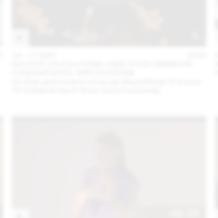
3
16 – 17 MAY
2023
AQUATIC DEVOLUTIONS: A BIO-FOOD DINNER IN
CONTRAPUNTAL SPECULATIONS
Un dîner performance conçu par Maya Minder & Groupe
TETI (Gabriel Gee & Anne-Laure Franchette)