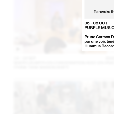
To revoke t
06 – 08 OCT
PURPLE MUSIC
Prune Carmen Diaz
par une voix téné
Hummus Records. 
14 – 16 SEP
202
SHERYLIN BIRTH EN CONVERSATION AVEC EN VRA
(THINK TANK MAISON SHIFT)