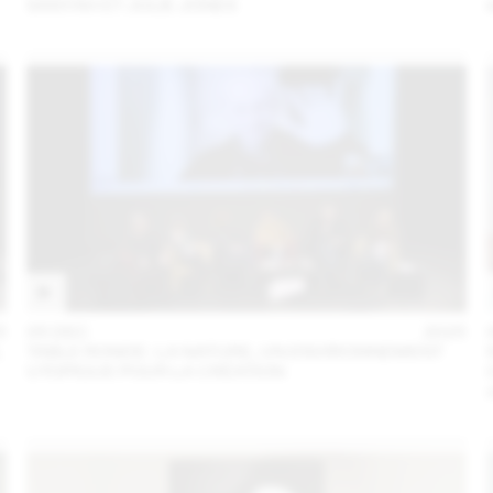
SANYAH ET JULIE JONES
5
05 DEC
2025
L
TABLE RONDE : LA NATURE, UN ENVIRONNEMENT
UTOPIQUE POUR LA CRÉATION