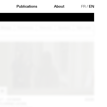
Publications
About
FR
/
EN
Musique
Performance
Rencontre
Spectacle
Table ronde
27 – 29 MAR
2026
FLORINE LEONI