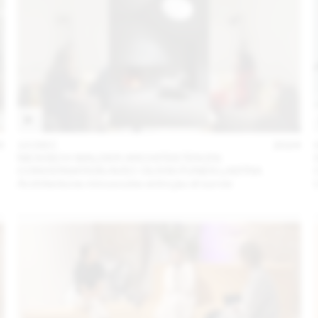
5
10 DEC
2024
NICKISCH WALDER ARCHITEKTEN EN
CONVERSATION AVEC OLIVIA FUNES LASTRA
Architectures minuscules entre jeu et survie