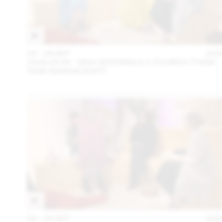
04 – 08 SEP
202
2024.09.06 - GINA GRÜNWALD X ZOUBIDA (THINK
TANK MAISON SHIFT)
04 – 08 SEP
202