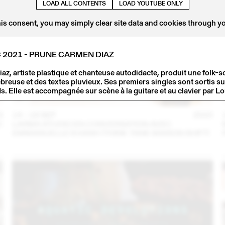
LOAD ALL CONTENTS
LOAD YOUTUBE ONLY
his consent, you may simply clear site data and cookies through y
 2021 - PRUNE CARMEN DIAZ
, artiste plastique et chanteuse autodidacte, produit une folk-so
breuse et des textes pluvieux. Ses premiers singles sont sortis sur
Elle est accompagnée sur scène à la guitare et au clavier par Lo
3
14 – 16 SEP
2023
C
LARMA STUDIO EN CONVERSATION AVEC
EMMANUELLE KHANH (THINK TANK MAISON SHIFT)