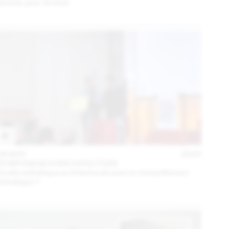
évoluer pour évoluer
06 MAY
2025
SYMPOSIUM D'ARCHITECTURE
Quelle esthétique architecturale avec le réchauffement
climatique ?