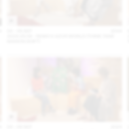
4
04 – 08 SEP
2024
2024.09.06 - REMO X AZUR WORLD (THINK TANK
MAISON SHIFT)
4
04 – 08 SEP
2024