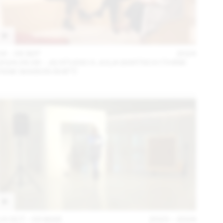
04 – 08 SEP
2024
2024.09.06 - JG STUDIO X JULIA BARTSCH (THINK
TANK MAISON SHIFT)
14 OCT – 03 MAR
2023 – 2024