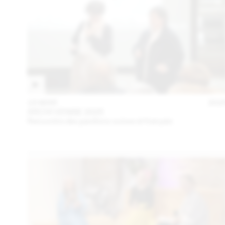
15 MAR
202
ARCHI VENISE 2025
Rencontre des pavillons suisse et français