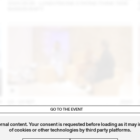
2024.09.06 - LUNDI PISCINE X PATINE (THINK TANK
MAISON SHIFT)
4
14 – 16 SEP
2023
IRIS DELRUBY RUPRECHT EN CONVERSATION AVEC
GO TO THE EVENT
CALLA HAYNES (THINK TANK MAISON SHIFT -
2023.09.16)
ernal content. Your consent is requested before loading as it may 
of cookies or other technologies by third party platforms.