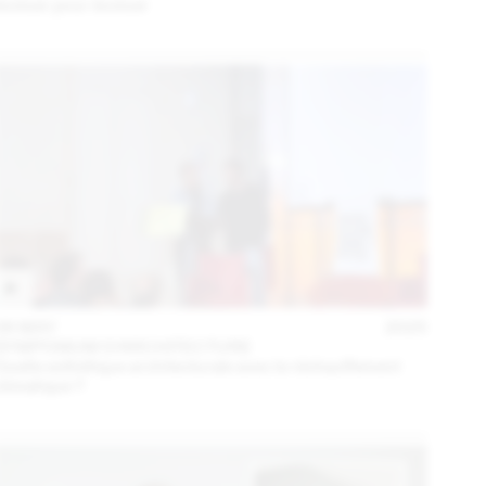
évoluer pour évoluer
06 MAY
2025
SYMPOSIUM D'ARCHITECTURE
Quelle esthétique architecturale avec le réchauffement
climatique ?