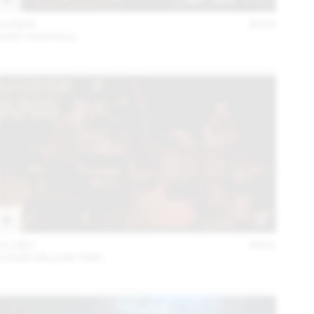
15 NOV
2022
JOST HOCHULI
01 DEC
2021
COLIN VALLON TRIO