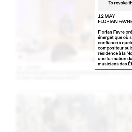
To revoke t
12 MAY
FLORIAN FAVR
Florian Favre pr
énergétique où se 
confiance à quelq
compositeur suis
résidence à la No
une formation dan
musiciens des Ét
14 – 16 SEP
202
SHERYLIN BIRTH EN CONVERSATION AVEC EN VRA
(THINK TANK MAISON SHIFT)