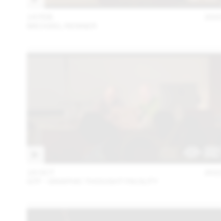
14 FEB
202
MICHAEL RENNER
18 OCT
202
GTF - GRAPHIC THOUGHT FACILITY