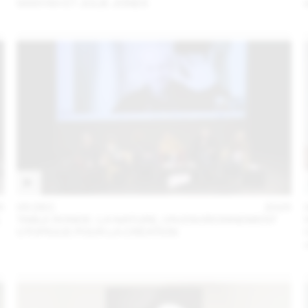
SANYAH ET JULIE JONES
5
05 DEC
2025
L
TABLE RONDE : LA NATURE, UN ENVIRONNEMENT
UTOPIQUE POUR LA CRÉATION