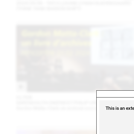
2024.09.06 - TATI X LOUISE LYNGH BJERREGAARD
(THINK TANK MAISON SHIFT)
01 FEB
202
GWENDOLYN OWENS ET PHILIP URSPRUNG
Gordon Matta-Clark: an archival sourcebook
This is an ext