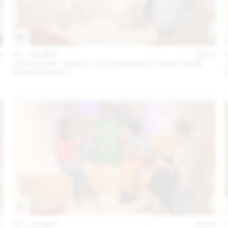
4
04 – 08 SEP
2024
2024.09.06 - REMO X AZUR WORLD (THINK TANK
MAISON SHIFT)
4
04 – 08 SEP
2024