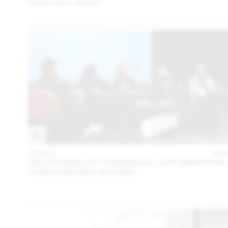
Évoluer pour évoluer
05 DEC
202
TABLE RONDE ART NUMÉRIQUE : L’ART IMMATÉRIE
DANS UN MONDE MATÉRIEL