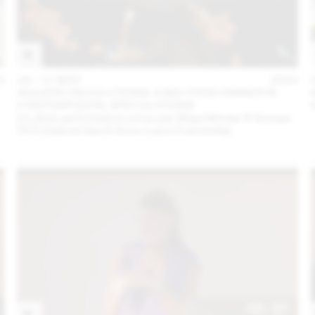
3
16 – 17 MAY
2023
AQUATIC DEVOLUTIONS: A BIO-FOOD DINNER IN
CONTRAPUNTAL SPECULATIONS
Un dîner performance conçu par Maya Minder & Groupe
TETI (Gabriel Gee & Anne-Laure Franchette)