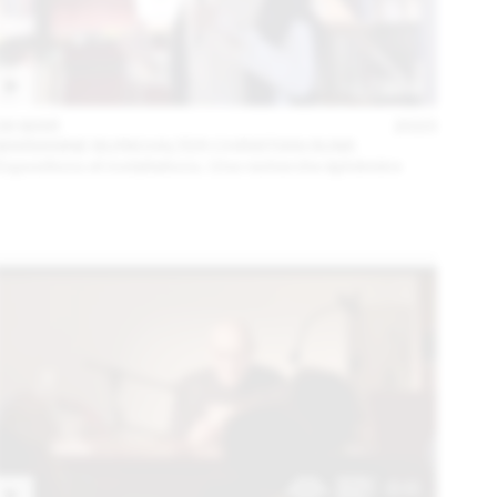
06 MAR
2023
MARIANNE BURKHALTER CHRISTIAN SUMI
Expositions et installations. Une recherche éphémère