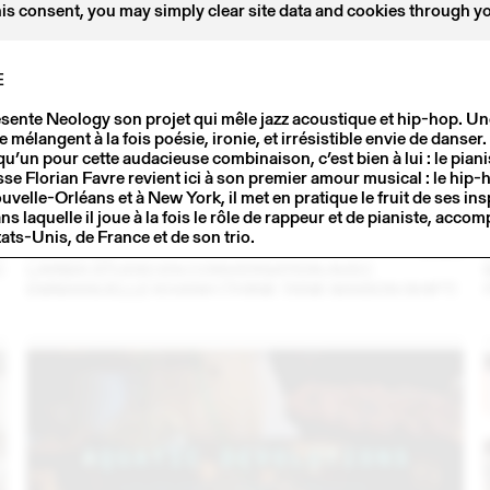
his consent, you may simply clear site data and cookies through y
E
ésente Neology son projet qui mêle jazz acoustique et hip-hop. 
mélangent à la fois poésie, ironie, et irrésistible envie de danser. 
u’un pour cette audacieuse combinaison, c’est bien à lui : le pianis
se Florian Favre revient ici à son premier amour musical : le hip
uvelle-Orléans et à New York, il met en pratique le fruit de ses in
s laquelle il joue à la fois le rôle de rappeur et de pianiste, acco
ats-Unis, de France et de son trio.
3
14 – 16 SEP
2023
C
LARMA STUDIO EN CONVERSATION AVEC
EMMANUELLE KHANH (THINK TANK MAISON SHIFT)