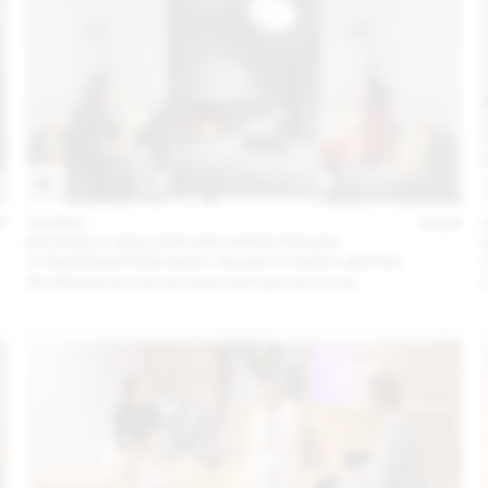
5
10 DEC
2024
NICKISCH WALDER ARCHITEKTEN EN
CONVERSATION AVEC OLIVIA FUNES LASTRA
Architectures minuscules entre jeu et survie