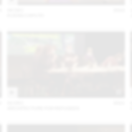
3
06 DEC
2022
KUENG CAPUTO
2
02 DEC
2021
ARCHITECTURE FOR REFUGEES