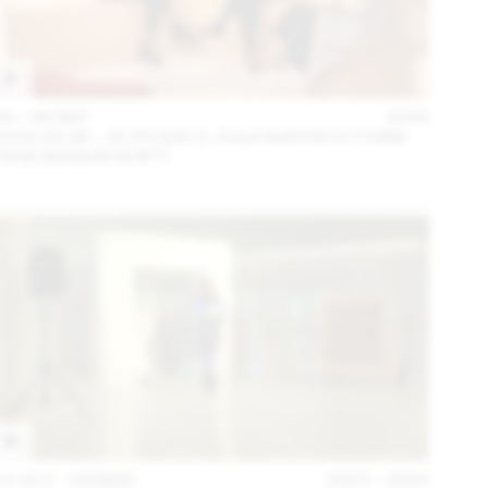
04 – 08 SEP
2024
2024.09.06 - JG STUDIO X JULIA BARTSCH (THINK
TANK MAISON SHIFT)
14 OCT – 03 MAR
2023 – 2024