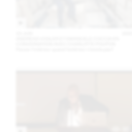
23 JUN
202
ANDREAS VOGLER ET EMANUELE COCCIA EN
CONVERSATION AVEC CHARLOTTE POUPON
Penser l’intérieur quand l’extérieur n’existe pas?