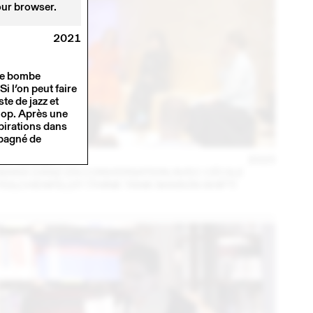
our browser.
2021
Une bombe
Si l’on peut faire
te de jazz et
-hop. Après une
spirations dans
mpagné de
14 – 16 SEP
2023
MARA DANZ EN CONVERSATION AVEC CÉCILE
FEILCHENFELDT (THINK TANK MAISON SHIFT)