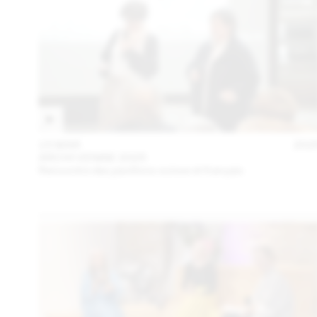
15 MAR
202
ARCHI VENISE 2025
Rencontre des pavillons suisse et français