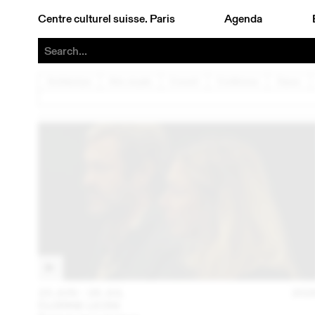
Centre culturel suisse. Paris
Agenda
Architecture
Arts visuels
Concert
Conférence
Danse
23 JUN – 26 JUL
202
FLORINE LEONI