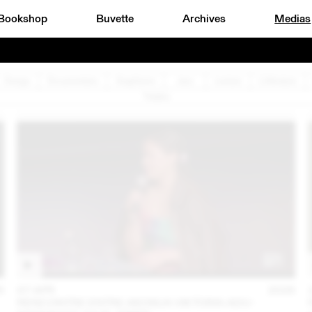
Bookshop
Buvette
Archives
Medias
Design
Documentaire
Graphisme
Jazz
Lecture
Littérature
Théâtre
6
07 APR
2026
RENCONTRE ENTRE AKOSUA VIKTORIA ADU-