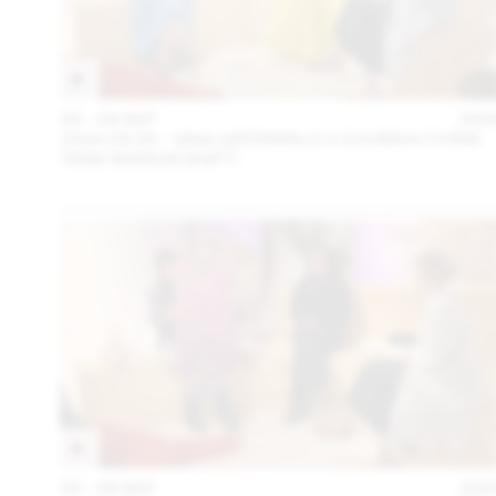
04 – 08 SEP
202
2024.09.06 - GINA GRÜNWALD X ZOUBIDA (THINK
TANK MAISON SHIFT)
04 – 08 SEP
202