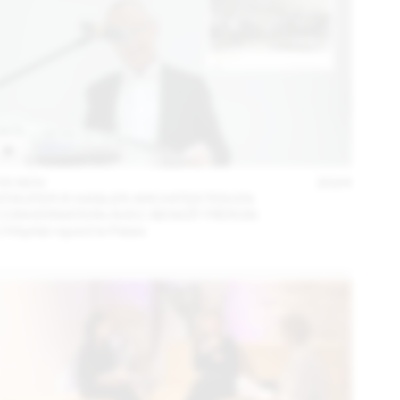
05 NOV
2024
STAUFER & HASLER ARCHITEKTEN EN
CONVERSATION AVEC BENOÎT PIÉRON
L’Hôpital rejoint le Palais