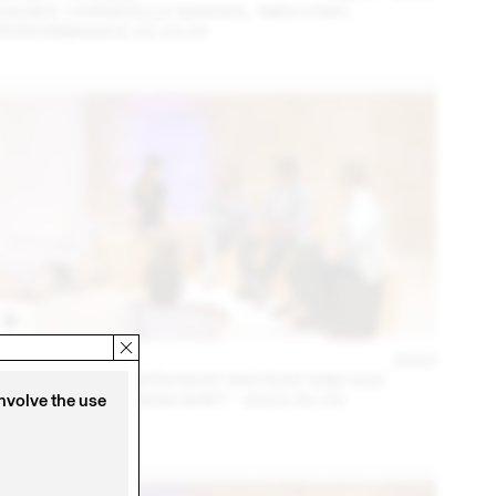
DAVIDE-CHRISTELLE SANVEE, *MECCNA*,
PERFORMANCE 23.10.23
14 – 16 SEP
2023
NINA JAUN & DIMITRI REIST INVITENT KIM HOU
(THINK TANK MAISON SHIFT - 2023.09.15)
involve the use