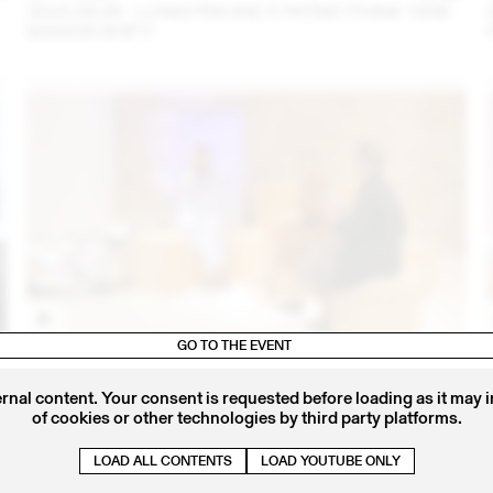
2024.09.06 - LUNDI PISCINE X PATINE (THINK TANK
MAISON SHIFT)
GO TO THE EVENT
4
14 – 16 SEP
2023
IRIS DELRUBY RUPRECHT EN CONVERSATION AVEC
CALLA HAYNES (THINK TANK MAISON SHIFT -
ernal content. Your consent is requested before loading as it may 
2023.09.16)
of cookies or other technologies by third party platforms.
LOAD ALL CONTENTS
LOAD YOUTUBE ONLY