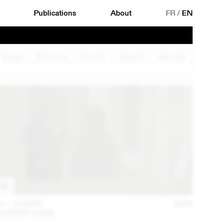
Publications
About
FR
/
EN
Musique
Performance
Rencontre
Spectacle
Table ronde
27 – 29 MAR
2026
FLORINE LEONI