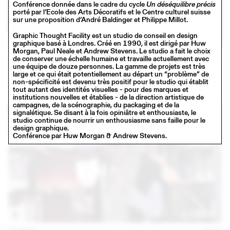
Conférence donnée dans le cadre du cycle
Un déséquilibre précis
porté par l’Ecole des Arts Décoratifs et le Centre culturel suisse
sur une proposition d’André Baldinger et Philippe Millot.
Graphic Thought Facility est un studio de conseil en design
graphique basé à Londres. Créé en 1990, il est dirigé par Huw
Morgan, Paul Neale et Andrew Stevens. Le studio a fait le choix
16 – 17 MAY
2023
de conserver une échelle humaine et travaille actuellement avec
AQUATIC DEVOLUTIONS: A BIO-FOOD DINNER IN
une équipe de douze personnes. La gamme de projets est très
CONTRAPUNTAL SPECULATIONS
large et ce qui était potentiellement au départ un “problème” de
Un dîner performance conçu par Maya Minder & Groupe TETI
non-spécificité est devenu très positif pour le studio qui établit
(Gabriel Gee & Anne-Laure Franchette)
tout autant des identités visuelles - pour des marques et
institutions nouvelles et établies - de la direction artistique de
campagnes, de la scénographie, du packaging et de la
signalétique. Se disant à la fois opiniâtre et enthousiaste, le
studio continue de nourrir un enthousiasme sans faille pour le
design graphique.
Conférence par Huw Morgan & Andrew Stevens.