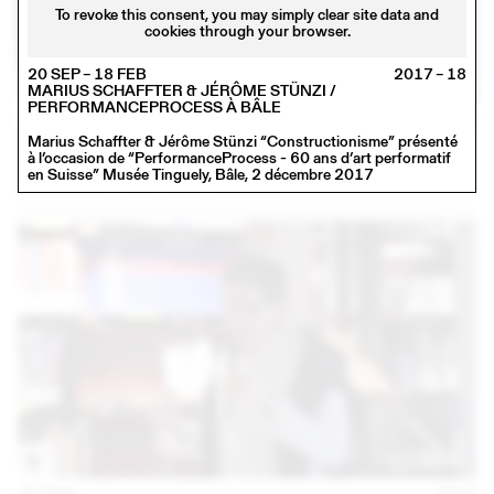
To revoke this consent, you may simply clear site data and
cookies through your browser.
20 SEP – 18 FEB
2017 – 18
MARIUS SCHAFFTER & JÉRÔME STÜNZI /
PERFORMANCEPROCESS À BÂLE
16 – 17 MAY
2023
AQUATIC DEVOLUTIONS: A BIO-FOOD DINNER IN
Marius Schaffter & Jérôme Stünzi “Constructionisme” présenté
CONTRAPUNTAL SPECULATIONS
à l’occasion de “PerformanceProcess - 60 ans d’art performatif
Un dîner performance conçu par Maya Minder & Groupe TETI
en Suisse” Musée Tinguely, Bâle, 2 décembre 2017
(Gabriel Gee & Anne-Laure Franchette)