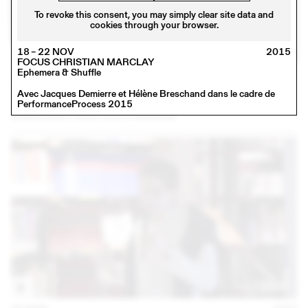
To revoke this consent, you may simply clear site data and
cookies through your browser.
18 – 22 NOV
2015
FOCUS CHRISTIAN MARCLAY
Ephemera & Shuffle
16 – 17 MAY
2023
AQUATIC DEVOLUTIONS: A BIO-FOOD DINNER IN
Avec Jacques Demierre et Hélène Breschand dans le cadre de
CONTRAPUNTAL SPECULATIONS
PerformanceProcess 2015
Un dîner performance conçu par Maya Minder & Groupe TETI
(Gabriel Gee & Anne-Laure Franchette)