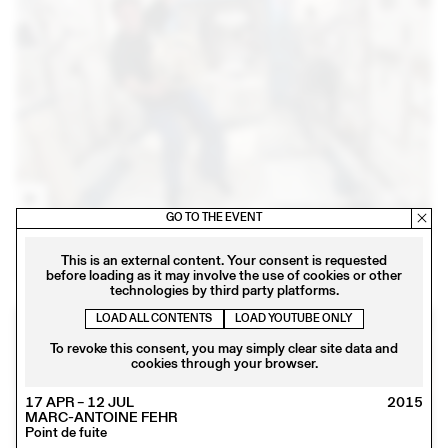
GO TO THE EVENT
23 JUN
2023
ANDREAS VOGLER ET EMANUELE COCCIA EN
CONVERSATION AVEC CHARLOTTE POUPON
This is an external content. Your consent is requested
Penser l’intérieur quand l’extérieur n’existe pas?
before loading as it may involve the use of cookies or other
technologies by third party platforms.
LOAD ALL CONTENTS
LOAD YOUTUBE ONLY
To revoke this consent, you may simply clear site data and
cookies through your browser.
17 APR – 12 JUL
2015
MARC-ANTOINE FEHR
Point de fuite