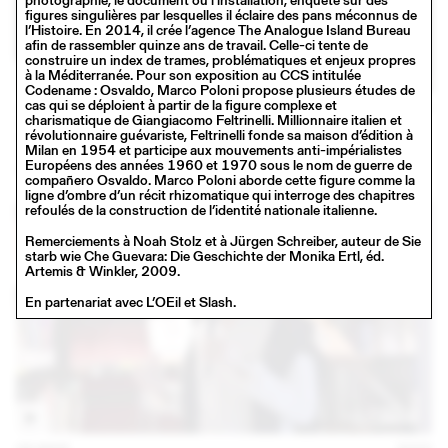
figures singulières par lesquelles il éclaire des pans méconnus de
l’Histoire. En 2014, il crée l’agence The Analogue Island Bureau
afin de rassembler quinze ans de travail. Celle-ci tente de
construire un index de trames, problématiques et enjeux propres
à la Méditerranée. Pour son exposition au CCS intitulée
Codename : Osvaldo, Marco Poloni propose plusieurs études de
cas qui se déploient à partir de la figure complexe et
16 – 17 MAY
2023
charismatique de Giangiacomo Feltrinelli. Millionnaire italien et
AQUATIC DEVOLUTIONS: A BIO-FOOD DINNER IN
révolutionnaire guévariste, Feltrinelli fonde sa maison d’édition à
CONTRAPUNTAL SPECULATIONS
Milan en 1954 et participe aux mouvements anti-impérialistes
Un dîner performance conçu par Maya Minder & Groupe TETI
Européens des années 1960 et 1970 sous le nom de guerre de
(Gabriel Gee & Anne-Laure Franchette)
compañero Osvaldo. Marco Poloni aborde cette figure comme la
ligne d’ombre d’un récit rhizomatique qui interroge des chapitres
refoulés de la construction de l’identité nationale italienne.
Remerciements à Noah Stolz et à Jürgen Schreiber, auteur de Sie
starb wie Che Guevara: Die Geschichte der Monika Ertl, éd.
Artemis & Winkler, 2009.
En partenariat avec L’OEil et Slash.